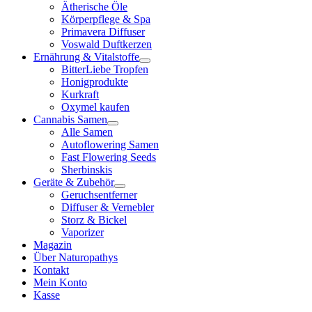
Ätherische Öle
Körperpflege & Spa
Primavera Diffuser
Voswald Duftkerzen
Ernährung & Vitalstoffe
BitterLiebe Tropfen
Honigprodukte
Kurkraft
Oxymel kaufen
Cannabis Samen
Alle Samen
Autoflowering Samen
Fast Flowering Seeds
Sherbinskis
Geräte & Zubehör
Geruchsentferner
Diffuser & Vernebler
Storz & Bickel
Vaporizer
Magazin
Über Naturopathys
Kontakt
Mein Konto
Kasse