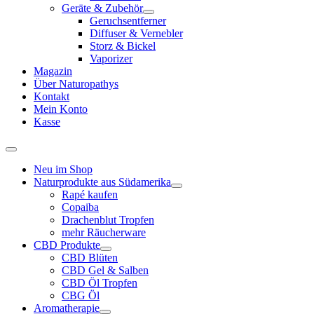
Geräte & Zubehör
Geruchsentferner
Diffuser & Vernebler
Storz & Bickel
Vaporizer
Magazin
Über Naturopathys
Kontakt
Mein Konto
Kasse
Neu im Shop
Naturprodukte aus Südamerika
Rapé kaufen
Copaiba
Drachenblut Tropfen
mehr Räucherware
CBD Produkte
CBD Blüten
CBD Gel & Salben
CBD Öl Tropfen
CBG Öl
Aromatherapie