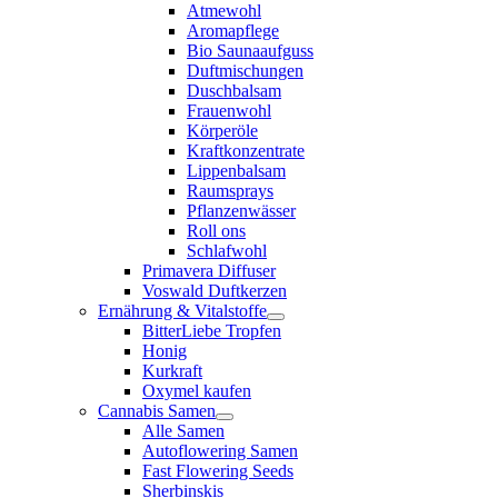
Atmewohl
Aromapflege
Bio Saunaaufguss
Duftmischungen
Duschbalsam
Frauenwohl
Körperöle
Kraftkonzentrate
Lippenbalsam
Raumsprays
Pflanzenwässer
Roll ons
Schlafwohl
Primavera Diffuser
Voswald Duftkerzen
Ernährung & Vitalstoffe
BitterLiebe Tropfen
Honig
Kurkraft
Oxymel kaufen
Cannabis Samen
Alle Samen
Autoflowering Samen
Fast Flowering Seeds
Sherbinskis