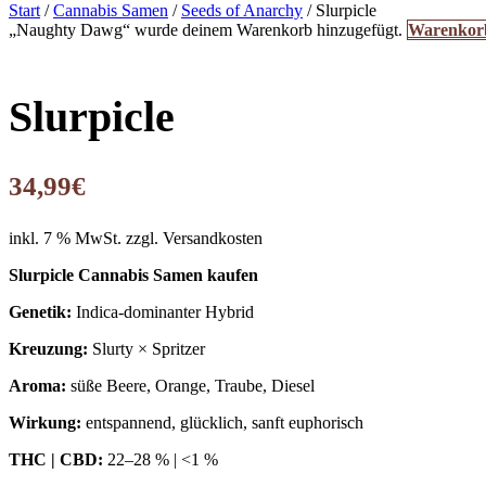
Start
/
Cannabis Samen
/
Seeds of Anarchy
/ Slurpicle
„Naughty Dawg“ wurde deinem Warenkorb hinzugefügt.
Warenkorb
Slurpicle
34,99
€
inkl. 7 % MwSt.
zzgl. Versandkosten
Slurpicle Cannabis Samen kaufen
Genetik:
Indica-dominanter Hybrid
Kreuzung:
Slurty × Spritzer
Aroma:
süße Beere, Orange, Traube, Diesel
Wirkung:
entspannend, glücklich, sanft euphorisch
THC | CBD:
22–28 % | <1 %