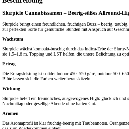
Beschreibung
Slurpicle Cannabissamen – Beerig-süßes Allround-Hi
Slurpicle bringt einen freundlichen, fruchtigen Buzz – beerig, traubi
zur perfekten Sorte für gemütliche Stunden mit Anspruch auf Geschm
Wachstum
Slurpicle wächst kompakt-buschig durch das Indica-Erbe der Slurty-M
sie 1,5–1,8 m. Topping und LST helfen, die untere Belichtung zu opt
Ertrag
Die Ertragsleistung ist solide: Indoor 450–550 g/m², outdoor 500–650
Blüte lassen sich die Farben weiter herauskitzeln.
Wirkung
Slurpicle liefert ein freundliches, ausgewogenes High: glücklich un
Nachmittag oder gesellige Abende ohne harten Cut.
Aromen
Das Aromaprofil ist klar fruchtig-beerig mit Traubennoten, Orangenzes
das zum Wiederkommen einlädt.