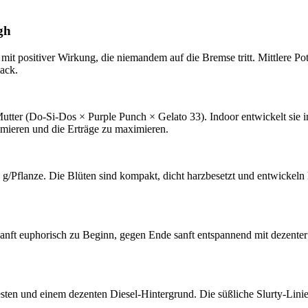
gh
g, mit positiver Wirkung, die niemandem auf die Bremse tritt. Mittlere
ack.
utter (Do-Si-Dos × Purple Punch × Gelato 33). Indoor entwickelt sie 
imieren und die Erträge zu maximieren.
 g/Pflanze. Die Blüten sind kompakt, dicht harzbesetzt und entwickeln h
d sanft euphorisch zu Beginn, gegen Ende sanft entspannend mit dezent
ten und einem dezenten Diesel-Hintergrund. Die süßliche Slurty-Linie tr