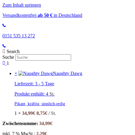
Zum Inhalt springen
Versandkostenfrei
ab 50 €
in Deutschland
0151 535 13 272
Search
Suche
1
×
Naughty Dawg
Lieferzeit:
3 - 5 Tage
Produkt enthält: 4
St.
Pikant, kräftig, sinnlich-erdig
1 ×
34,99
€
8,75
€
/
St.
Zwischensumme:
34,99
€
inkl. 7 % MwSt.:
2,29
€