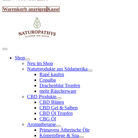
Warenkorb anzeigen
Kasse
Shop
Neu im Shop
Naturprodukte aus Südamerika
Rapé kaufen
Copaiba
Drachenblut Tropfen
mehr Räucherware
CBD Produkte
CBD Blüten
CBD Gel & Salben
CBD Öl Tropfen
CBG Öl
Aromatherapie
Primavera Ätherische Öle
Körperpflege & Spa