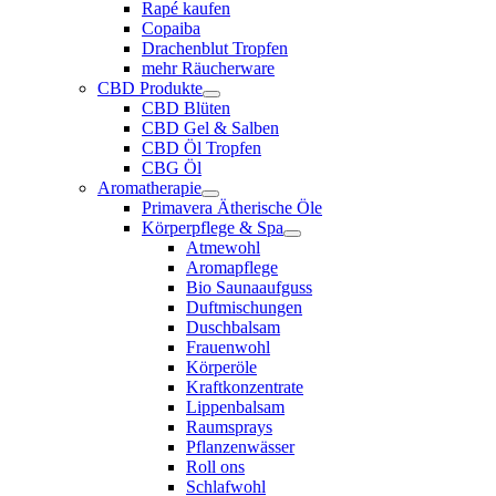
Rapé kaufen
Copaiba
Drachenblut Tropfen
mehr Räucherware
CBD Produkte
CBD Blüten
CBD Gel & Salben
CBD Öl Tropfen
CBG Öl
Aromatherapie
Primavera Ätherische Öle
Körperpflege & Spa
Atmewohl
Aromapflege
Bio Saunaaufguss
Duftmischungen
Duschbalsam
Frauenwohl
Körperöle
Kraftkonzentrate
Lippenbalsam
Raumsprays
Pflanzenwässer
Roll ons
Schlafwohl