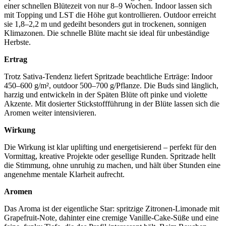
einer schnellen Blütezeit von nur 8–9 Wochen. Indoor lassen sich
mit Topping und LST die Höhe gut kontrollieren. Outdoor erreicht
sie 1,8–2,2 m und gedeiht besonders gut in trockenen, sonnigen
Klimazonen. Die schnelle Blüte macht sie ideal für unbeständige
Herbste.
Ertrag
Trotz Sativa-Tendenz liefert Spritzade beachtliche Erträge: Indoor
450–600 g/m², outdoor 500–700 g/Pflanze. Die Buds sind länglich,
harzig und entwickeln in der Späten Blüte oft pinke und violette
Akzente. Mit dosierter Stickstoffführung in der Blüte lassen sich die
Aromen weiter intensivieren.
Wirkung
Die Wirkung ist klar uplifting und energetisierend – perfekt für den
Vormittag, kreative Projekte oder gesellige Runden. Spritzade hellt
die Stimmung, ohne unruhig zu machen, und hält über Stunden eine
angenehme mentale Klarheit aufrecht.
Aromen
Das Aroma ist der eigentliche Star: spritzige Zitronen-Limonade mit
Grapefruit-Note, dahinter eine cremige Vanille-Cake-Süße und eine