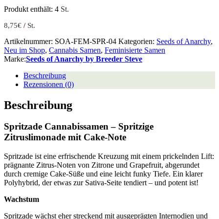
Produkt enthält: 4
St.
8,75
€
/
St.
Artikelnummer:
SOA-FEM-SPR-04
Kategorien:
Seeds of Anarchy
,
Neu im Shop
,
Cannabis Samen
,
Feminisierte Samen
Marke:
Seeds of Anarchy by Breeder Steve
Beschreibung
Rezensionen (0)
Beschreibung
Spritzade Cannabissamen – Spritzige
Zitruslimonade mit Cake-Note
Spritzade ist eine erfrischende Kreuzung mit einem prickelnden Lift:
prägnante Zitrus-Noten von Zitrone und Grapefruit, abgerundet
durch cremige Cake-Süße und eine leicht funky Tiefe. Ein klarer
Polyhybrid, der etwas zur Sativa-Seite tendiert – und potent ist!
Wachstum
Spritzade wächst eher streckend mit ausgeprägten Internodien und