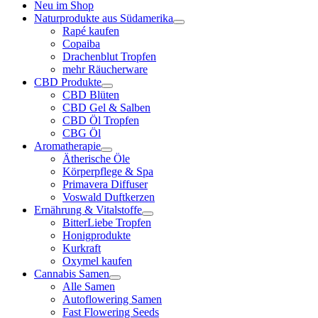
Neu im Shop
Naturprodukte aus Südamerika
Rapé kaufen
Copaiba
Drachenblut Tropfen
mehr Räucherware
CBD Produkte
CBD Blüten
CBD Gel & Salben
CBD Öl Tropfen
CBG Öl
Aromatherapie
Ätherische Öle
Körperpflege & Spa
Primavera Diffuser
Voswald Duftkerzen
Ernährung & Vitalstoffe
BitterLiebe Tropfen
Honigprodukte
Kurkraft
Oxymel kaufen
Cannabis Samen
Alle Samen
Autoflowering Samen
Fast Flowering Seeds