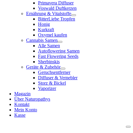
Primavera Diffuser
Voswald Duftkerzen
Ernährung & Vitalstoffe
BitterLiebe Tropfen
Honig
Kurkraft
Oxymel kaufen
Cannabis Samen
Alle Samen
Autoflowering Samen
Fast Flowering Seeds
Sherbinskis
Geräte & Zubehör
Geruchsentferner
Diffuser & Vernebler
Storz & Bickel
Vaporizer
Magazin
Über Naturopathys
Kontakt
Mein Konto
Kasse