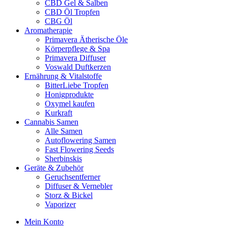
CBD Gel & Salben
CBD Öl Tropfen
CBG Öl
Aromatherapie
Primavera Ätherische Öle
Körperpflege & Spa
Primavera Diffuser
Voswald Duftkerzen
Ernährung & Vitalstoffe
BitterLiebe Tropfen
Honigprodukte
Oxymel kaufen
Kurkraft
Cannabis Samen
Alle Samen
Autoflowering Samen
Fast Flowering Seeds
Sherbinskis
Geräte & Zubehör
Geruchsentferner
Diffuser & Vernebler
Storz & Bickel
Vaporizer
Mein Konto