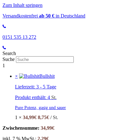
Zum Inhalt springen
Versandkostenfrei
ab 50 €
in Deutschland
0151 535 13 272
Search
Suche
1
×
Bullshit
Lieferzeit:
3 - 5 Tage
Produkt enthält: 4
St.
Pure Potenz, gasig und sauer
1 ×
34,99
€
8,75
€
/
St.
Zwischensumme:
34,99
€
inkl. 7 % MwSt.:
2,29
€