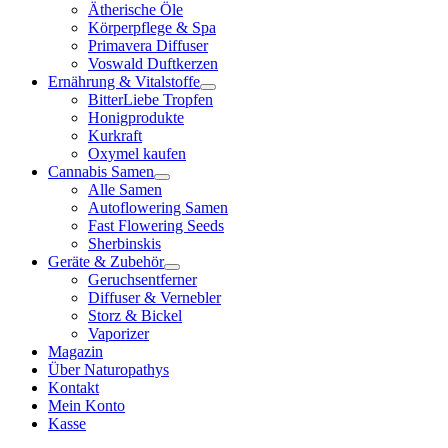
Ätherische Öle
Körperpflege & Spa
Primavera Diffuser
Voswald Duftkerzen
Ernährung & Vitalstoffe
BitterLiebe Tropfen
Honigprodukte
Kurkraft
Oxymel kaufen
Cannabis Samen
Alle Samen
Autoflowering Samen
Fast Flowering Seeds
Sherbinskis
Geräte & Zubehör
Geruchsentferner
Diffuser & Vernebler
Storz & Bickel
Vaporizer
Magazin
Über Naturopathys
Kontakt
Mein Konto
Kasse