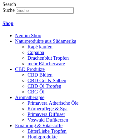
Search
Suche
Shop
Neu im Shop
Naturprodukte aus Südamerika
Rapé kaufen
Copaiba
Drachenblut Tropfen
mehr Räucherware
CBD Produkte
CBD Blüten
CBD Gel & Salben
CBD Öl Tropfen
CBG Öl
Aromatherapie
Primavera Ätherische Öle
Körperpflege & Spa
Primavera Diffuser
Voswald Duftkerzen
Ernährung & Vitalstoffe
BitterLiebe Tropfen
Honigprodukte