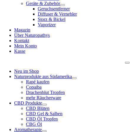
Geräte & Zubehör
Geruchsentferner
Diffuser & Vernebler
Storz & Bickel
Vaporizer
Magazin
Über Naturopathys
Kontakt
Mein Konto
Kasse
Neu im Shop
Naturprodukte aus Südamerika
Rapé kaufen
Copaiba
Drachenblut Tropfen
mehr Räucherware
CBD Produkte
CBD Blüten
CBD Gel & Salben
CBD Öl Tropfen
CBG Öl
Aromatherapie