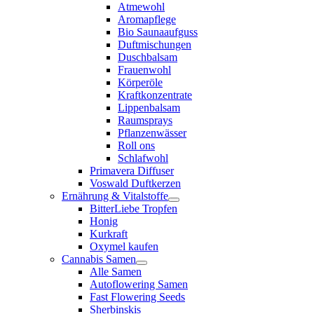
Atmewohl
Aromapflege
Bio Saunaaufguss
Duftmischungen
Duschbalsam
Frauenwohl
Körperöle
Kraftkonzentrate
Lippenbalsam
Raumsprays
Pflanzenwässer
Roll ons
Schlafwohl
Primavera Diffuser
Voswald Duftkerzen
Ernährung & Vitalstoffe
BitterLiebe Tropfen
Honig
Kurkraft
Oxymel kaufen
Cannabis Samen
Alle Samen
Autoflowering Samen
Fast Flowering Seeds
Sherbinskis