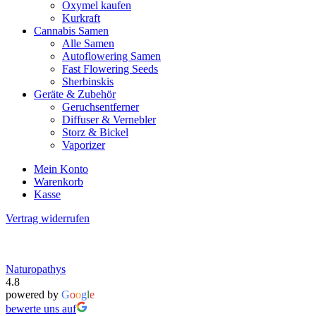
Oxymel kaufen
Kurkraft
Cannabis Samen
Alle Samen
Autoflowering Samen
Fast Flowering Seeds
Sherbinskis
Geräte & Zubehör
Geruchsentferner
Diffuser & Vernebler
Storz & Bickel
Vaporizer
Mein Konto
Warenkorb
Kasse
Vertrag widerrufen
Naturopathys
4.8
powered by
G
o
o
g
l
e
bewerte uns auf