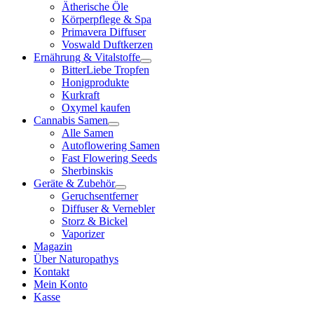
Ätherische Öle
Körperpflege & Spa
Primavera Diffuser
Voswald Duftkerzen
Ernährung & Vitalstoffe
BitterLiebe Tropfen
Honigprodukte
Kurkraft
Oxymel kaufen
Cannabis Samen
Alle Samen
Autoflowering Samen
Fast Flowering Seeds
Sherbinskis
Geräte & Zubehör
Geruchsentferner
Diffuser & Vernebler
Storz & Bickel
Vaporizer
Magazin
Über Naturopathys
Kontakt
Mein Konto
Kasse