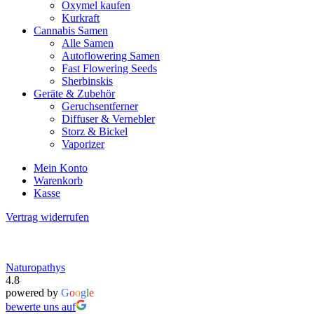
Oxymel kaufen
Kurkraft
Cannabis Samen
Alle Samen
Autoflowering Samen
Fast Flowering Seeds
Sherbinskis
Geräte & Zubehör
Geruchsentferner
Diffuser & Vernebler
Storz & Bickel
Vaporizer
Mein Konto
Warenkorb
Kasse
Vertrag widerrufen
Naturopathys
4.8
powered by
G
o
o
g
l
e
bewerte uns auf