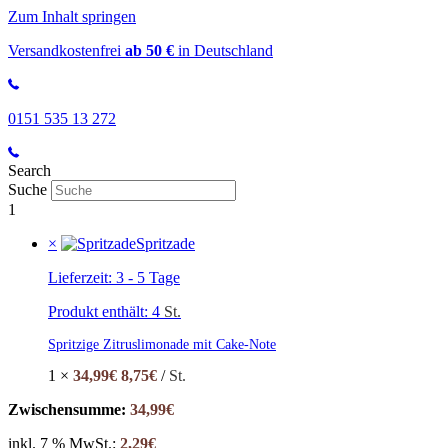
Zum Inhalt springen
Versandkostenfrei
ab 50 €
in Deutschland
0151 535 13 272
Search
Suche
1
×
Spritzade
Lieferzeit:
3 - 5 Tage
Produkt enthält: 4
St.
Spritzige Zitruslimonade mit Cake-Note
1 ×
34,99
€
8,75
€
/
St.
Zwischensumme:
34,99
€
inkl. 7 % MwSt.:
2,29
€