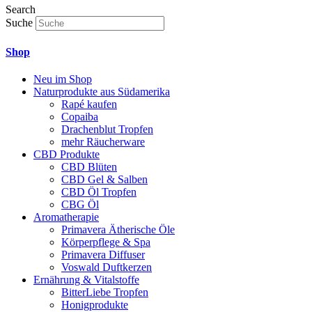
Search
Suche
Shop
Neu im Shop
Naturprodukte aus Südamerika
Rapé kaufen
Copaiba
Drachenblut Tropfen
mehr Räucherware
CBD Produkte
CBD Blüten
CBD Gel & Salben
CBD Öl Tropfen
CBG Öl
Aromatherapie
Primavera Ätherische Öle
Körperpflege & Spa
Primavera Diffuser
Voswald Duftkerzen
Ernährung & Vitalstoffe
BitterLiebe Tropfen
Honigprodukte