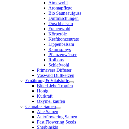
Atmewohl
Aromapflege
Bio Saunaaufguss
Duftmischungen
Duschbalsam
Frauenwohl
Körperöle
Kraftkonzentrate
Lippenbalsam
Raumsprays
Pflanzenwässer
Roll ons
Schlafwohl
Primavera Diffuser
Voswald Duftkerzen
Ernährung & Vitalstoffe
BitterLiebe Tropfen
Honig
Kurkraft
Oxymel kaufen
Cannabis Samen
Alle Samen
Autoflowering Samen
Fast Flowering Seeds
Sherbinskis