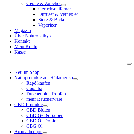
Geräte & Zubehör
Geruchsentferner
Diffuser & Vernebler
Storz & Bickel
Vaporizer
Magazin
Über Naturopathys
Kontakt
Mein Konto
Kasse
Neu im Shop
Naturprodukte aus Südamerika
Rapé kaufen
Copaiba
Drachenblut Tropfen
mehr Räucherware
CBD Produkte
CBD Blüten
CBD Gel & Salben
CBD Öl Tropfen
CBG Öl
Aromatherapie