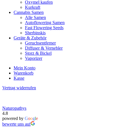
Oxymel kaufen
Kurkraft
Cannabis Samen
Alle Samen
Autoflowering Samen
Fast Flowering Seeds
Sherbinskis
Geräte & Zubehör
Geruchsentferner
Diffuser & Vernebler
Storz & Bickel
Vaporizer
Mein Konto
Warenkorb
Kasse
Vertrag widerrufen
Naturopathys
4.8
powered by
G
o
o
g
l
e
bewerte uns auf