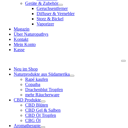
Geräte & Zubehör
Geruchsentferner
Diffuser & Vernebler
Storz & Bickel
Vaporizer
Magazin
Über Naturopathys
Kontakt
Mein Konto
Kasse
Neu im Shop
Naturprodukte aus Südamerika
Rapé kaufen
Copaiba
Drachenblut Tropfen
mehr Räucherware
CBD Produkte
CBD Blüten
CBD Gel & Salben
CBD Öl Tropfen
CBG Öl
Aromatherapie