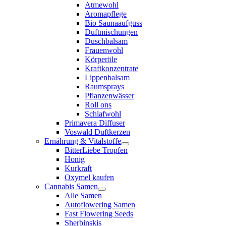
Atmewohl
Aromapflege
Bio Saunaaufguss
Duftmischungen
Duschbalsam
Frauenwohl
Körperöle
Kraftkonzentrate
Lippenbalsam
Raumsprays
Pflanzenwässer
Roll ons
Schlafwohl
Primavera Diffuser
Voswald Duftkerzen
Ernährung & Vitalstoffe
BitterLiebe Tropfen
Honig
Kurkraft
Oxymel kaufen
Cannabis Samen
Alle Samen
Autoflowering Samen
Fast Flowering Seeds
Sherbinskis