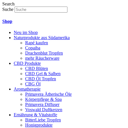
Search
Suche
Shop
Neu im Shop
Naturprodukte aus Südamerika
Rapé kaufen
Copaiba
Drachenblut Tropfen
mehr Räucherware
CBD Produkte
CBD Blüten
CBD Gel & Salben
CBD Öl Tropfen
CBG Öl
Aromatherapie
Primavera Ätherische Öle
Körperpflege & Spa
Primavera Diffuser
Voswald Duftkerzen
Ernährung & Vitalstoffe
BitterLiebe Tropfen
Honigprodukte