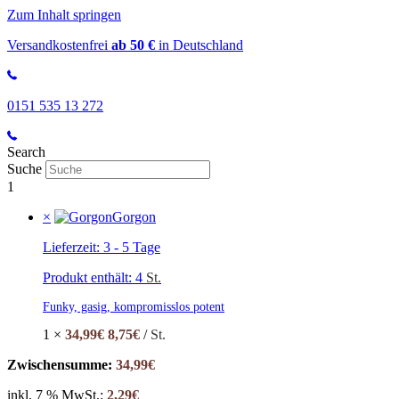
Zum Inhalt springen
Versandkostenfrei
ab 50 €
in Deutschland
0151 535 13 272
Search
Suche
1
×
Gorgon
Lieferzeit:
3 - 5 Tage
Produkt enthält: 4
St.
Funky, gasig, kompromisslos potent
1 ×
34,99
€
8,75
€
/
St.
Zwischensumme:
34,99
€
inkl. 7 % MwSt.:
2,29
€