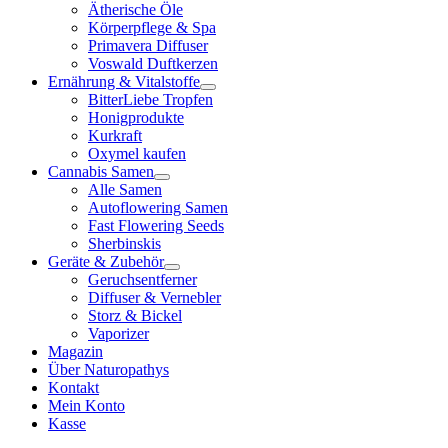
Ätherische Öle
Körperpflege & Spa
Primavera Diffuser
Voswald Duftkerzen
Ernährung & Vitalstoffe
BitterLiebe Tropfen
Honigprodukte
Kurkraft
Oxymel kaufen
Cannabis Samen
Alle Samen
Autoflowering Samen
Fast Flowering Seeds
Sherbinskis
Geräte & Zubehör
Geruchsentferner
Diffuser & Vernebler
Storz & Bickel
Vaporizer
Magazin
Über Naturopathys
Kontakt
Mein Konto
Kasse