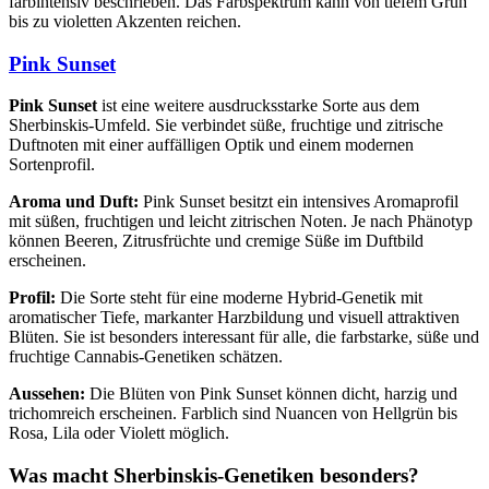
farbintensiv beschrieben. Das Farbspektrum kann von tiefem Grün
bis zu violetten Akzenten reichen.
Pink Sunset
Pink Sunset
ist eine weitere ausdrucksstarke Sorte aus dem
Sherbinskis-Umfeld. Sie verbindet süße, fruchtige und zitrische
Duftnoten mit einer auffälligen Optik und einem modernen
Sortenprofil.
Aroma und Duft:
Pink Sunset besitzt ein intensives Aromaprofil
mit süßen, fruchtigen und leicht zitrischen Noten. Je nach Phänotyp
können Beeren, Zitrusfrüchte und cremige Süße im Duftbild
erscheinen.
Profil:
Die Sorte steht für eine moderne Hybrid-Genetik mit
aromatischer Tiefe, markanter Harzbildung und visuell attraktiven
Blüten. Sie ist besonders interessant für alle, die farbstarke, süße und
fruchtige Cannabis-Genetiken schätzen.
Aussehen:
Die Blüten von Pink Sunset können dicht, harzig und
trichomreich erscheinen. Farblich sind Nuancen von Hellgrün bis
Rosa, Lila oder Violett möglich.
Was macht Sherbinskis-Genetiken besonders?