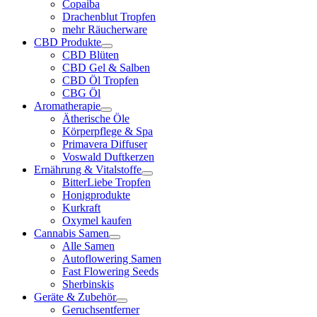
Copaiba
Drachenblut Tropfen
mehr Räucherware
CBD Produkte
CBD Blüten
CBD Gel & Salben
CBD Öl Tropfen
CBG Öl
Aromatherapie
Ätherische Öle
Körperpflege & Spa
Primavera Diffuser
Voswald Duftkerzen
Ernährung & Vitalstoffe
BitterLiebe Tropfen
Honigprodukte
Kurkraft
Oxymel kaufen
Cannabis Samen
Alle Samen
Autoflowering Samen
Fast Flowering Seeds
Sherbinskis
Geräte & Zubehör
Geruchsentferner