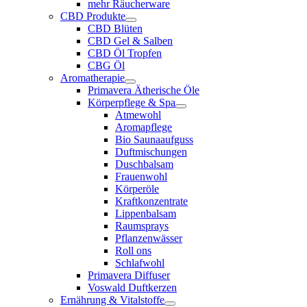
mehr Räucherware
CBD Produkte
CBD Blüten
CBD Gel & Salben
CBD Öl Tropfen
CBG Öl
Aromatherapie
Primavera Ätherische Öle
Körperpflege & Spa
Atmewohl
Aromapflege
Bio Saunaaufguss
Duftmischungen
Duschbalsam
Frauenwohl
Körperöle
Kraftkonzentrate
Lippenbalsam
Raumsprays
Pflanzenwässer
Roll ons
Schlafwohl
Primavera Diffuser
Voswald Duftkerzen
Ernährung & Vitalstoffe