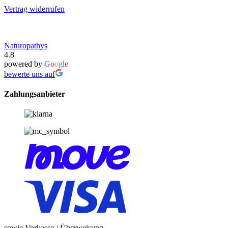
Vertrag widerrufen
Naturopathys
4.8
powered by
G
o
o
g
l
e
bewerte uns auf
Zahlungsanbieter
sowie Vorkasse / Überweisung