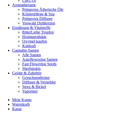
CBG Öl
Aromatherapie
Primavera Ätherische Öle
Körperpflege & Spa
Primavera Diffuser
Voswald Duftkerzen
Ernährung & Vitalstoffe
BitterLiebe Tropfen
Honigprodukte
Oxymel kaufen
Kurkraft
Cannabis Samen
Alle Samen
Autoflowering Samen
Fast Flowering Seeds
Sherbinskis
Geräte & Zubehör
Geruchsentferner
Diffuser & Vernebler
Storz & Bickel
Vaporizer
Mein Konto
Warenkorb
Kasse