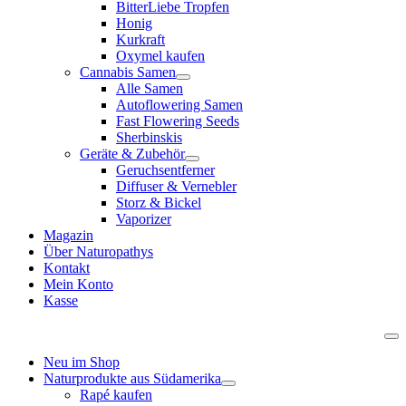
BitterLiebe Tropfen
Honig
Kurkraft
Oxymel kaufen
Cannabis Samen
Alle Samen
Autoflowering Samen
Fast Flowering Seeds
Sherbinskis
Geräte & Zubehör
Geruchsentferner
Diffuser & Vernebler
Storz & Bickel
Vaporizer
Magazin
Über Naturopathys
Kontakt
Mein Konto
Kasse
Neu im Shop
Naturprodukte aus Südamerika
Rapé kaufen