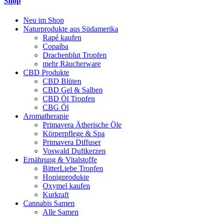
Shop
Neu im Shop
Naturprodukte aus Südamerika
Rapé kaufen
Copaiba
Drachenblut Tropfen
mehr Räucherware
CBD Produkte
CBD Blüten
CBD Gel & Salben
CBD Öl Tropfen
CBG Öl
Aromatherapie
Primavera Ätherische Öle
Körperpflege & Spa
Primavera Diffuser
Voswald Duftkerzen
Ernährung & Vitalstoffe
BitterLiebe Tropfen
Honigprodukte
Oxymel kaufen
Kurkraft
Cannabis Samen
Alle Samen