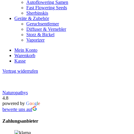
Autoflowering Samen
Fast Flowering Seeds
Sherbinskis
Geräte & Zubehör
Geruchsentferner
Diffuser & Vernebler
Storz & Bickel
Vaporizer
Mein Konto
Warenkorb
Kasse
Vertrag widerrufen
Naturopathys
4.8
powered by
G
o
o
g
l
e
bewerte uns auf
Zahlungsanbieter