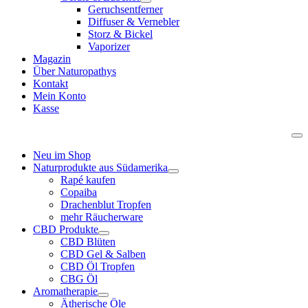
Geruchsentferner
Diffuser & Vernebler
Storz & Bickel
Vaporizer
Magazin
Über Naturopathys
Kontakt
Mein Konto
Kasse
Neu im Shop
Naturprodukte aus Südamerika
Rapé kaufen
Copaiba
Drachenblut Tropfen
mehr Räucherware
CBD Produkte
CBD Blüten
CBD Gel & Salben
CBD Öl Tropfen
CBG Öl
Aromatherapie
Ätherische Öle