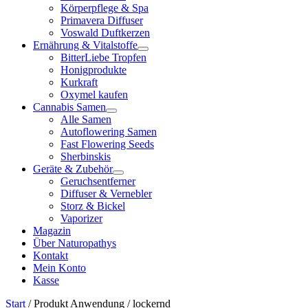
Körperpflege & Spa
Primavera Diffuser
Voswald Duftkerzen
Ernährung & Vitalstoffe
BitterLiebe Tropfen
Honigprodukte
Kurkraft
Oxymel kaufen
Cannabis Samen
Alle Samen
Autoflowering Samen
Fast Flowering Seeds
Sherbinskis
Geräte & Zubehör
Geruchsentferner
Diffuser & Vernebler
Storz & Bickel
Vaporizer
Magazin
Über Naturopathys
Kontakt
Mein Konto
Kasse
Start
/ Produkt Anwendung / lockernd