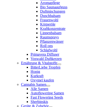
Aromapflege
Bio Saunaaufguss
Duftmischungen
Duschbalsam
Frauenwohl
Körperöle
Kraftkonzentrate
Lippenbalsam
Raumsprays
Pflanzenwässer
Roll ons
Schlafwohl
Primavera Diffuser
Voswald Duftkerzen
Ernährung & Vitalstoffe
BitterLiebe Tropfen
Honig
Kurkraft
Oxymel kaufen
Cannabis Samen
Alle Samen
Autoflowering Samen
Fast Flowering Seeds
Sherbinskis
Geräte & Zubehör