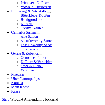
Primavera Diffuser
Voswald Duftkerzen
Ernährung & Vitalstoffe
BitterLiebe Tropfen
Honigprodukte
Kurkraft
Oxymel kaufen
Cannabis Samen
Alle Samen
Autoflowering Samen
Fast Flowering Seeds
Sherbinskis
Geräte & Zubehör
Geruchsentferner
Diffuser & Vernebler
Storz & Bickel
Vaporizer
Magazin
Über Naturopathys
Kontakt
Mein Konto
Kasse
Start
/ Produkt Anwendung / lockernd