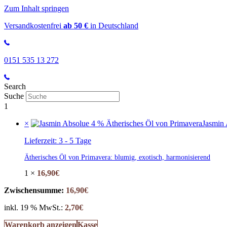
Zum Inhalt springen
Versandkostenfrei
ab 50 €
in Deutschland
0151 535 13 272
Search
Suche
1
×
Jasmin 
Lieferzeit:
3 - 5 Tage
Ätherisches Öl von Primavera: blumig, exotisch, harmonisierend
1 ×
16,90
€
Zwischensumme:
16,90
€
inkl. 19 % MwSt.:
2,70
€
Warenkorb anzeigen
Kasse