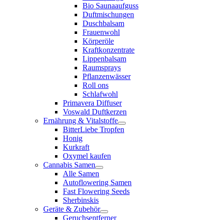
Bio Saunaaufguss
Duftmischungen
Duschbalsam
Frauenwohl
Körperöle
Kraftkonzentrate
Lippenbalsam
Raumsprays
Pflanzenwässer
Roll ons
Schlafwohl
Primavera Diffuser
Voswald Duftkerzen
Ernährung & Vitalstoffe
BitterLiebe Tropfen
Honig
Kurkraft
Oxymel kaufen
Cannabis Samen
Alle Samen
Autoflowering Samen
Fast Flowering Seeds
Sherbinskis
Geräte & Zubehör
Geruchsentferner