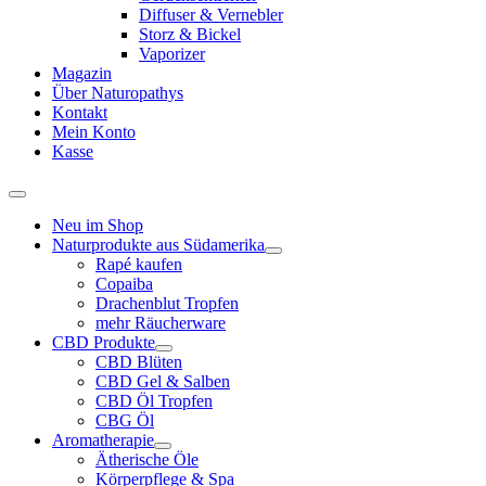
Diffuser & Vernebler
Storz & Bickel
Vaporizer
Magazin
Über Naturopathys
Kontakt
Mein Konto
Kasse
Neu im Shop
Naturprodukte aus Südamerika
Rapé kaufen
Copaiba
Drachenblut Tropfen
mehr Räucherware
CBD Produkte
CBD Blüten
CBD Gel & Salben
CBD Öl Tropfen
CBG Öl
Aromatherapie
Ätherische Öle
Körperpflege & Spa