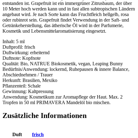
entstanden ist. Grapefruit ist ein immergrüner Zitrusbaum, der über
10 Meter hoch werden kann und in fast allen subtropischen Ländern
angebaut wird. Je nach Sorte kann das Fruchtfleich hellgelb, rosa
oder rubinrot sein. Grapefruit findet Verwendung in der Saft- und
Getränkeherstellung, das ätherische Öl wird in der Parfumerie,
Kosmetik und Lebensmittelaromatisierung eingesetzt.
Inhalt: 5 ml
Duftprofil: frisch
Duftwirkung: erheiternd
Duftnote: Kopfnote
Qualität: Bio, NATRUE Biokosmetik, vegan, Leaping Bunny
Bedürfnis/Anwendung: lockernd, Ruhepausen & innere Balance,
Abschiednehmen / Trauer
Herkunft: Brasilien, Mexiko
Pflanzenteil: Schale
Gewinnung: Kaltpressung
Anwendung: Kosmetikum zur Aromapflege der Haut. Max. 2
Tropfen in 50 ml PRIMAVERA Mandelöl bio mischen.
Zusätzliche Informationen
Duft
frisch