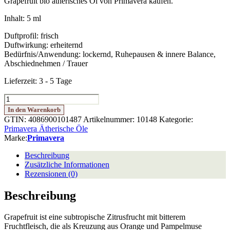
Grapefruit bio ätherisches Öl von Primavera kaufen.
Inhalt: 5 ml
Duftprofil: frisch
Duftwirkung: erheiternd
Bedürfnis/Anwendung: lockernd, Ruhepausen & innere Balance,
Abschiednehmen / Trauer
Lieferzeit:
3 - 5 Tage
Grapefruit
bio
In den Warenkorb
5
GTIN: 4086900101487
Artikelnummer:
10148
Kategorie:
ml
Primavera Ätherische Öle
Menge
Marke:
Primavera
Beschreibung
Zusätzliche Informationen
Rezensionen (0)
Beschreibung
Grapefruit ist eine subtropische Zitrusfrucht mit bitterem
Fruchtfleisch, die als Kreuzung aus Orange und Pampelmuse