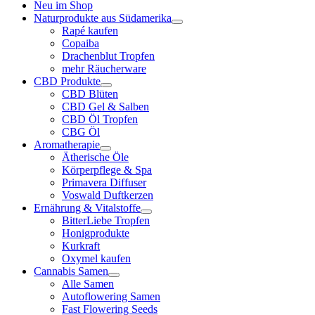
Neu im Shop
Naturprodukte aus Südamerika
Rapé kaufen
Copaiba
Drachenblut Tropfen
mehr Räucherware
CBD Produkte
CBD Blüten
CBD Gel & Salben
CBD Öl Tropfen
CBG Öl
Aromatherapie
Ätherische Öle
Körperpflege & Spa
Primavera Diffuser
Voswald Duftkerzen
Ernährung & Vitalstoffe
BitterLiebe Tropfen
Honigprodukte
Kurkraft
Oxymel kaufen
Cannabis Samen
Alle Samen
Autoflowering Samen
Fast Flowering Seeds