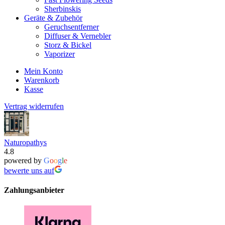
Sherbinskis
Geräte & Zubehör
Geruchsentferner
Diffuser & Vernebler
Storz & Bickel
Vaporizer
Mein Konto
Warenkorb
Kasse
Vertrag widerrufen
Naturopathys
4.8
powered by
G
o
o
g
l
e
bewerte uns auf
Zahlungsanbieter