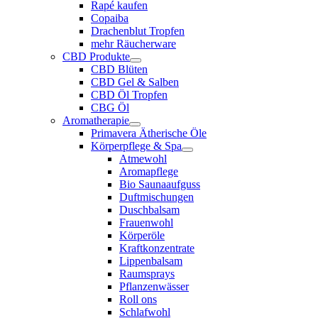
Rapé kaufen
Copaiba
Drachenblut Tropfen
mehr Räucherware
CBD Produkte
CBD Blüten
CBD Gel & Salben
CBD Öl Tropfen
CBG Öl
Aromatherapie
Primavera Ätherische Öle
Körperpflege & Spa
Atmewohl
Aromapflege
Bio Saunaaufguss
Duftmischungen
Duschbalsam
Frauenwohl
Körperöle
Kraftkonzentrate
Lippenbalsam
Raumsprays
Pflanzenwässer
Roll ons
Schlafwohl