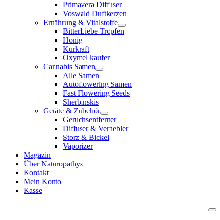
Primavera Diffuser
Voswald Duftkerzen
Ernährung & Vitalstoffe
BitterLiebe Tropfen
Honig
Kurkraft
Oxymel kaufen
Cannabis Samen
Alle Samen
Autoflowering Samen
Fast Flowering Seeds
Sherbinskis
Geräte & Zubehör
Geruchsentferner
Diffuser & Vernebler
Storz & Bickel
Vaporizer
Magazin
Über Naturopathys
Kontakt
Mein Konto
Kasse