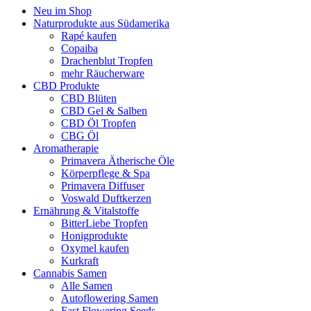
Neu im Shop
Naturprodukte aus Südamerika
Rapé kaufen
Copaiba
Drachenblut Tropfen
mehr Räucherware
CBD Produkte
CBD Blüten
CBD Gel & Salben
CBD Öl Tropfen
CBG Öl
Aromatherapie
Primavera Ätherische Öle
Körperpflege & Spa
Primavera Diffuser
Voswald Duftkerzen
Ernährung & Vitalstoffe
BitterLiebe Tropfen
Honigprodukte
Oxymel kaufen
Kurkraft
Cannabis Samen
Alle Samen
Autoflowering Samen
Fast Flowering Seeds