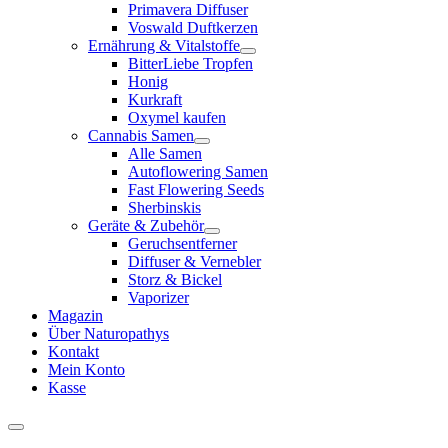
Primavera Diffuser
Voswald Duftkerzen
Ernährung & Vitalstoffe
BitterLiebe Tropfen
Honig
Kurkraft
Oxymel kaufen
Cannabis Samen
Alle Samen
Autoflowering Samen
Fast Flowering Seeds
Sherbinskis
Geräte & Zubehör
Geruchsentferner
Diffuser & Vernebler
Storz & Bickel
Vaporizer
Magazin
Über Naturopathys
Kontakt
Mein Konto
Kasse