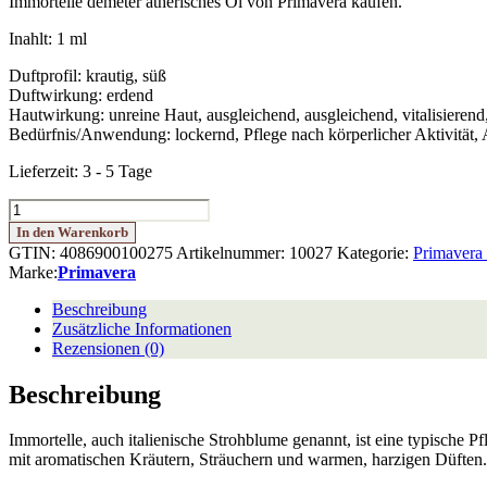
Immortelle demeter ätherisches Öl von Primavera kaufen.
Inahlt: 1 ml
Duftprofil: krautig, süß
Duftwirkung: erdend
Hautwirkung: unreine Haut, ausgleichend, ausgleichend, vitalisierend
Bedürfnis/Anwendung: lockernd, Pflege nach körperlicher Aktivität,
Lieferzeit:
3 - 5 Tage
Immortelle
demeter
In den Warenkorb
1
GTIN: 4086900100275
Artikelnummer:
10027
Kategorie:
Primavera 
ml
Marke:
Primavera
Menge
Beschreibung
Zusätzliche Informationen
Rezensionen (0)
Beschreibung
Immortelle, auch italienische Strohblume genannt, ist eine typische P
mit aromatischen Kräutern, Sträuchern und warmen, harzigen Düften.