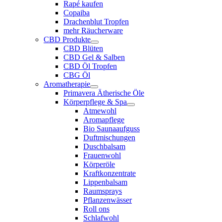
Rapé kaufen
Copaiba
Drachenblut Tropfen
mehr Räucherware
CBD Produkte
CBD Blüten
CBD Gel & Salben
CBD Öl Tropfen
CBG Öl
Aromatherapie
Primavera Ätherische Öle
Körperpflege & Spa
Atmewohl
Aromapflege
Bio Saunaaufguss
Duftmischungen
Duschbalsam
Frauenwohl
Körperöle
Kraftkonzentrate
Lippenbalsam
Raumsprays
Pflanzenwässer
Roll ons
Schlafwohl