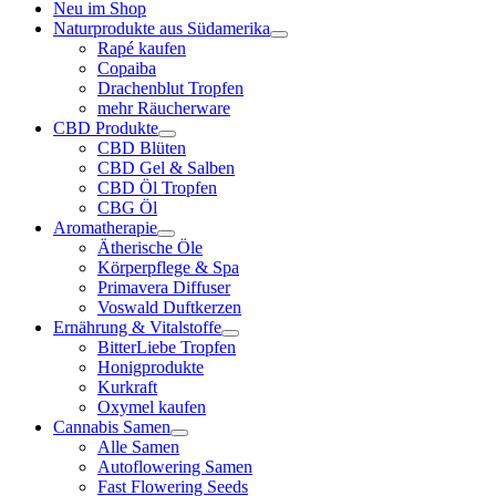
Neu im Shop
Naturprodukte aus Südamerika
Rapé kaufen
Copaiba
Drachenblut Tropfen
mehr Räucherware
CBD Produkte
CBD Blüten
CBD Gel & Salben
CBD Öl Tropfen
CBG Öl
Aromatherapie
Ätherische Öle
Körperpflege & Spa
Primavera Diffuser
Voswald Duftkerzen
Ernährung & Vitalstoffe
BitterLiebe Tropfen
Honigprodukte
Kurkraft
Oxymel kaufen
Cannabis Samen
Alle Samen
Autoflowering Samen
Fast Flowering Seeds