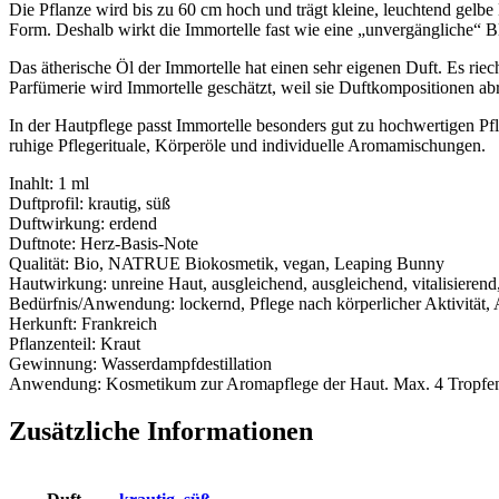
Die Pflanze wird bis zu 60 cm hoch und trägt kleine, leuchtend gel
Form. Deshalb wirkt die Immortelle fast wie eine „unvergängliche“ 
Das ätherische Öl der Immortelle hat einen sehr eigenen Duft. Es rie
Parfümerie wird Immortelle geschätzt, weil sie Duftkompositionen a
In der Hautpflege passt Immortelle besonders gut zu hochwertigen Pf
ruhige Pflegerituale, Körperöle und individuelle Aromamischungen.
Inahlt: 1 ml
Duftprofil: krautig, süß
Duftwirkung: erdend
Duftnote: Herz-Basis-Note
Qualität: Bio, NATRUE Biokosmetik, vegan, Leaping Bunny
Hautwirkung: unreine Haut, ausgleichend, ausgleichend, vitalisierend
Bedürfnis/Anwendung: lockernd, Pflege nach körperlicher Aktivität,
Herkunft: Frankreich
Pflanzenteil: Kraut
Gewinnung: Wasserdampfdestillation
Anwendung: Kosmetikum zur Aromapflege der Haut. Max. 4 Tropf
Zusätzliche Informationen