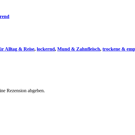
erend
ür Alltag & Reise
,
lockernd
,
Mund & Zahnfleisch
,
trockene & emp
eine Rezension abgeben.