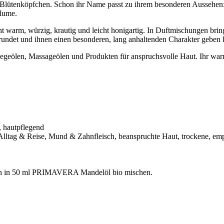
be Blütenköpfchen. Schon ihr Name passt zu ihrem besonderen Aussehen
Blume.
cht warm, würzig, krautig und leicht honigartig. In Duftmischungen bri
brundet und ihnen einen besonderen, lang anhaltenden Charakter geben 
legeölen, Massageölen und Produkten für anspruchsvolle Haut. Ihr warm
, hautpflegend
 Alltag & Reise, Mund & Zahnfleisch, beanspruchte Haut, trockene, em
en in 50 ml PRIMAVERA Mandelöl bio mischen.