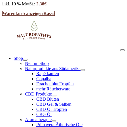
inkl. 19 % MwSt.:
2,38
€
Warenkorb anzeigen
Kasse
Shop
Neu im Shop
Naturprodukte aus Südamerika
Rapé kaufen
Copaiba
Drachenblut Tropfen
mehr Räucherware
CBD Produkte
CBD Blüten
CBD Gel & Salben
CBD Öl Tropfen
CBG Öl
Aromatherapie
Primavera Ätherische Öle