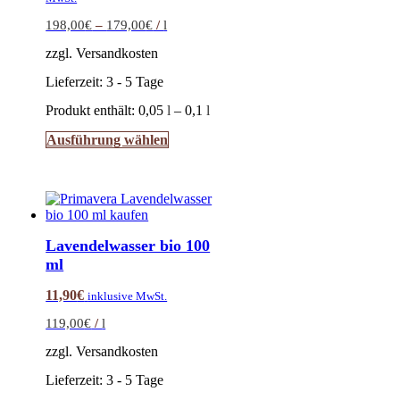
198,00
€
–
179,00
€
/
l
zzgl. Versandkosten
Lieferzeit:
3 - 5 Tage
Produkt enthält: 0,05
l
– 0,1
l
Dieses
Ausführung wählen
Produkt
weist
mehrere
Varianten
auf.
Die
Lavendelwasser bio 100
Optionen
ml
können
auf
11,90
€
inklusive MwSt.
der
Produktseite
119,00
€
/
l
gewählt
werden
zzgl. Versandkosten
Lieferzeit:
3 - 5 Tage