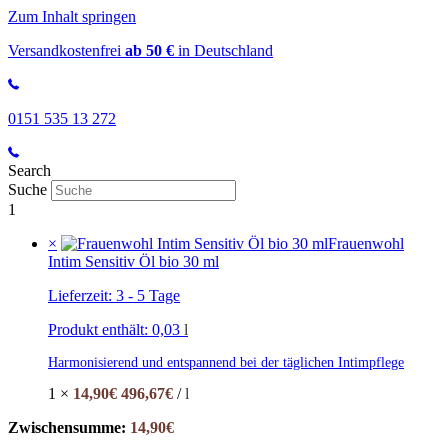
Zum Inhalt springen
Versandkostenfrei
ab 50 €
in Deutschland
0151 535 13 272
Search
Suche
1
×
Frauenwohl
Intim Sensitiv Öl bio 30 ml
Lieferzeit:
3 - 5 Tage
Produkt enthält: 0,03
l
Harmonisierend und entspannend bei der täglichen Intimpflege
1 ×
14,90
€
496,67
€
/
l
Zwischensumme:
14,90
€