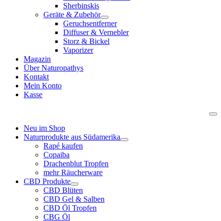
Sherbinskis
Geräte & Zubehör
Geruchsentferner
Diffuser & Vernebler
Storz & Bickel
Vaporizer
Magazin
Über Naturopathys
Kontakt
Mein Konto
Kasse
Neu im Shop
Naturprodukte aus Südamerika
Rapé kaufen
Copaiba
Drachenblut Tropfen
mehr Räucherware
CBD Produkte
CBD Blüten
CBD Gel & Salben
CBD Öl Tropfen
CBG Öl