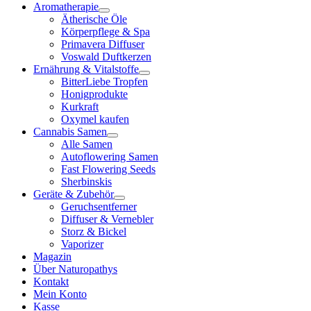
Aromatherapie
Ätherische Öle
Körperpflege & Spa
Primavera Diffuser
Voswald Duftkerzen
Ernährung & Vitalstoffe
BitterLiebe Tropfen
Honigprodukte
Kurkraft
Oxymel kaufen
Cannabis Samen
Alle Samen
Autoflowering Samen
Fast Flowering Seeds
Sherbinskis
Geräte & Zubehör
Geruchsentferner
Diffuser & Vernebler
Storz & Bickel
Vaporizer
Magazin
Über Naturopathys
Kontakt
Mein Konto
Kasse