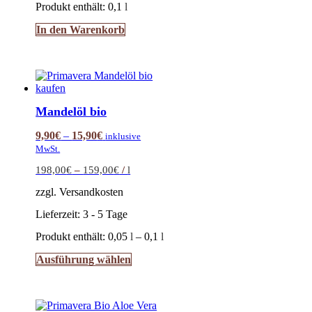
Produkt enthält: 0,1
l
In den Warenkorb
Mandelöl bio
9,90
€
–
15,90
€
inklusive
MwSt.
198,00
€
–
159,00
€
/
l
zzgl. Versandkosten
Lieferzeit:
3 - 5 Tage
Produkt enthält: 0,05
l
– 0,1
l
Dieses
Ausführung wählen
Produkt
weist
mehrere
Varianten