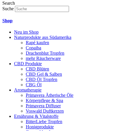
Search
Suche
Shop
Neu im Shop
Naturprodukte aus Südamerika
Rapé kaufen
Copaiba
Drachenblut Tropfen
mehr Räucherware
CBD Produkte
CBD Blüten
CBD Gel & Salben
CBD Öl Tropfen
CBG Öl
Aromatherapie
Primavera Ätherische Öle
Körperpflege & Spa
Primavera Diffuser
Voswald Duftkerzen
Ernährung & Vitalstoffe
BitterLiebe Tropfen
Honigprodukte