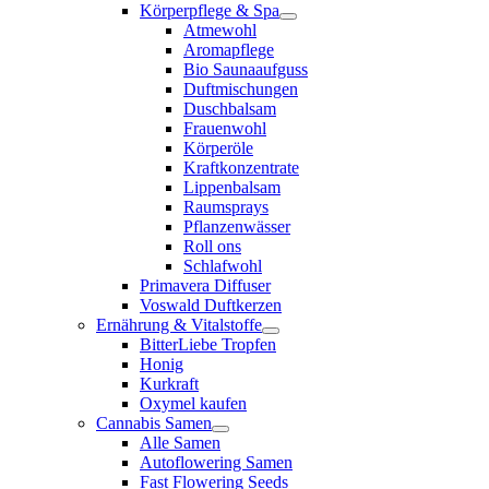
Körperpflege & Spa
Atmewohl
Aromapflege
Bio Saunaaufguss
Duftmischungen
Duschbalsam
Frauenwohl
Körperöle
Kraftkonzentrate
Lippenbalsam
Raumsprays
Pflanzenwässer
Roll ons
Schlafwohl
Primavera Diffuser
Voswald Duftkerzen
Ernährung & Vitalstoffe
BitterLiebe Tropfen
Honig
Kurkraft
Oxymel kaufen
Cannabis Samen
Alle Samen
Autoflowering Samen
Fast Flowering Seeds