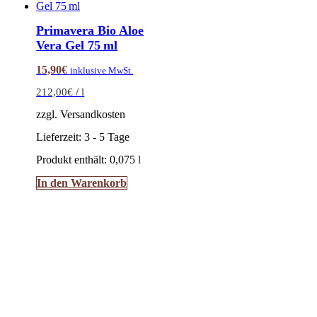
auf.
Die
Primavera Bio Aloe
Optionen
Vera Gel 75 ml
können
auf
15,90
€
inklusive MwSt.
der
Produktseite
212,00
€
/
l
gewählt
werden
zzgl. Versandkosten
Lieferzeit:
3 - 5 Tage
Produkt enthält: 0,075
l
In den Warenkorb