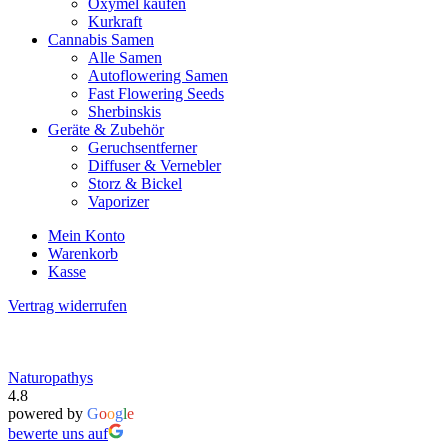
Oxymel kaufen
Kurkraft
Cannabis Samen
Alle Samen
Autoflowering Samen
Fast Flowering Seeds
Sherbinskis
Geräte & Zubehör
Geruchsentferner
Diffuser & Vernebler
Storz & Bickel
Vaporizer
Mein Konto
Warenkorb
Kasse
Vertrag widerrufen
Naturopathys
4.8
powered by
G
o
o
g
l
e
bewerte uns auf