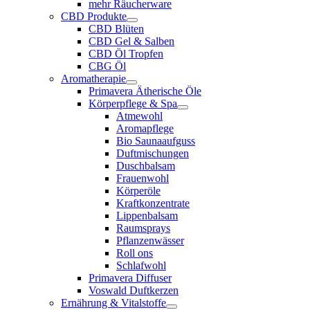
mehr Räucherware
CBD Produkte
CBD Blüten
CBD Gel & Salben
CBD Öl Tropfen
CBG Öl
Aromatherapie
Primavera Ätherische Öle
Körperpflege & Spa
Atmewohl
Aromapflege
Bio Saunaaufguss
Duftmischungen
Duschbalsam
Frauenwohl
Körperöle
Kraftkonzentrate
Lippenbalsam
Raumsprays
Pflanzenwässer
Roll ons
Schlafwohl
Primavera Diffuser
Voswald Duftkerzen
Ernährung & Vitalstoffe