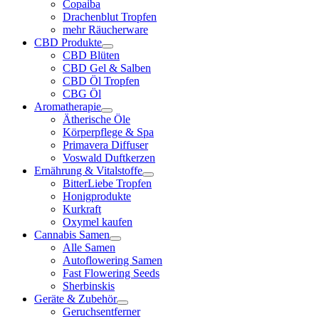
Copaiba
Drachenblut Tropfen
mehr Räucherware
CBD Produkte
CBD Blüten
CBD Gel & Salben
CBD Öl Tropfen
CBG Öl
Aromatherapie
Ätherische Öle
Körperpflege & Spa
Primavera Diffuser
Voswald Duftkerzen
Ernährung & Vitalstoffe
BitterLiebe Tropfen
Honigprodukte
Kurkraft
Oxymel kaufen
Cannabis Samen
Alle Samen
Autoflowering Samen
Fast Flowering Seeds
Sherbinskis
Geräte & Zubehör
Geruchsentferner