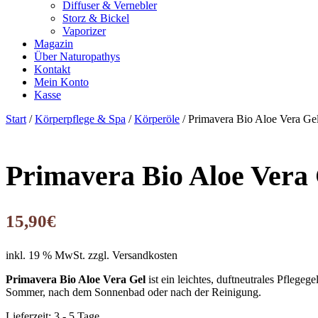
Diffuser & Vernebler
Storz & Bickel
Vaporizer
Magazin
Über Naturopathys
Kontakt
Mein Konto
Kasse
Start
/
Körperpflege & Spa
/
Körperöle
/ Primavera Bio Aloe Vera Ge
Primavera Bio Aloe Vera 
15,90
€
inkl. 19 % MwSt.
zzgl. Versandkosten
Primavera Bio Aloe Vera Gel
ist ein leichtes, duftneutrales Pflege
Sommer, nach dem Sonnenbad oder nach der Reinigung.
Lieferzeit:
3 - 5 Tage