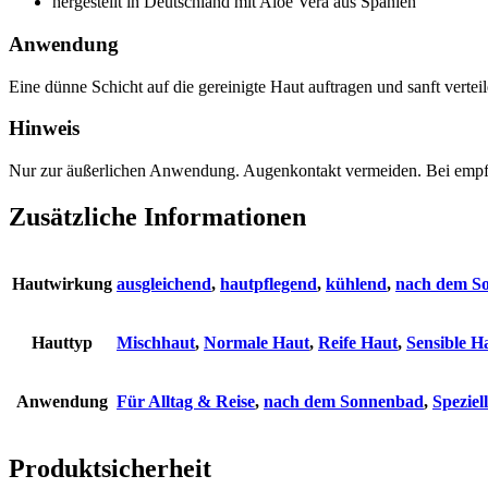
hergestellt in Deutschland mit Aloe Vera aus Spanien
Anwendung
Eine dünne Schicht auf die gereinigte Haut auftragen und sanft vertei
Hinweis
Nur zur äußerlichen Anwendung. Augenkontakt vermeiden. Bei empfindl
Zusätzliche Informationen
Hautwirkung
ausgleichend
,
hautpflegend
,
kühlend
,
nach dem S
Hauttyp
Mischhaut
,
Normale Haut
,
Reife Haut
,
Sensible H
Anwendung
Für Alltag & Reise
,
nach dem Sonnenbad
,
Speziel
Produktsicherheit