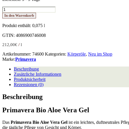
Primavera
Bio
In den Warenkorb
Aloe
Vera
Produkt enthält: 0,075
l
Gel
75 ml
GTIN: 4086900746008
Menge
212,00
€
/
l
Artikelnummer:
74600
Kategorien:
Körperöle
,
Neu im Shop
Marke:
Primavera
Beschreibung
Zusätzliche Informationen
Produktsicherheit
Rezensionen (0)
Beschreibung
Primavera Bio Aloe Vera Gel
Das
Primavera Bio Aloe Vera Gel
ist ein leichtes, duftneutrales Pf
die tägliche Pflege von Gesicht und Körper.