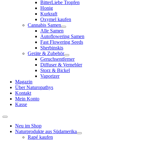
BitterLiebe Tropfen
Honig
Kurkraft
Oxymel kaufen
Cannabis Samen
Alle Samen
Autoflowering Samen
Fast Flowering Seeds
Sherbinskis
Geräte & Zubehör
Geruchsentferner
Diffuser & Vernebler
Storz & Bickel
Vaporizer
Magazin
Über Naturopathys
Kontakt
Mein Konto
Kasse
Neu im Shop
Naturprodukte aus Südamerika
Rapé kaufen