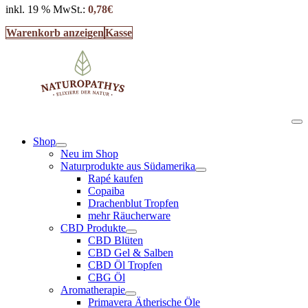
inkl. 19 % MwSt.:
0,78
€
Warenkorb anzeigen
Kasse
Shop
Neu im Shop
Naturprodukte aus Südamerika
Rapé kaufen
Copaiba
Drachenblut Tropfen
mehr Räucherware
CBD Produkte
CBD Blüten
CBD Gel & Salben
CBD Öl Tropfen
CBG Öl
Aromatherapie
Primavera Ätherische Öle