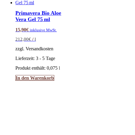
auf.
Die
Primavera Bio Aloe
Optionen
Vera Gel 75 ml
können
auf
15,90
€
inklusive MwSt.
der
Produktseite
212,00
€
/
l
gewählt
werden
zzgl. Versandkosten
Lieferzeit:
3 - 5 Tage
Produkt enthält: 0,075
l
In den Warenkorb