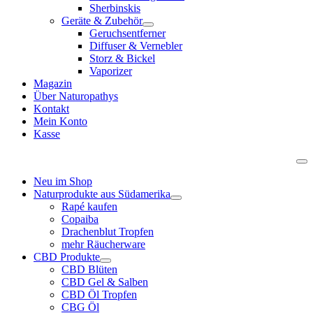
Sherbinskis
Geräte & Zubehör
Geruchsentferner
Diffuser & Vernebler
Storz & Bickel
Vaporizer
Magazin
Über Naturopathys
Kontakt
Mein Konto
Kasse
Neu im Shop
Naturprodukte aus Südamerika
Rapé kaufen
Copaiba
Drachenblut Tropfen
mehr Räucherware
CBD Produkte
CBD Blüten
CBD Gel & Salben
CBD Öl Tropfen
CBG Öl