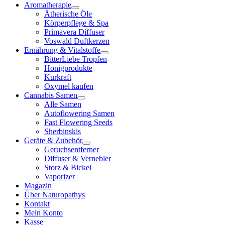
Aromatherapie
Ätherische Öle
Körperpflege & Spa
Primavera Diffuser
Voswald Duftkerzen
Ernährung & Vitalstoffe
BitterLiebe Tropfen
Honigprodukte
Kurkraft
Oxymel kaufen
Cannabis Samen
Alle Samen
Autoflowering Samen
Fast Flowering Seeds
Sherbinskis
Geräte & Zubehör
Geruchsentferner
Diffuser & Vernebler
Storz & Bickel
Vaporizer
Magazin
Über Naturopathys
Kontakt
Mein Konto
Kasse