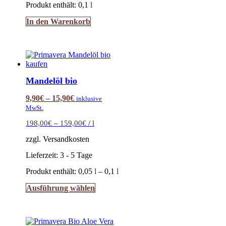
Produkt enthält: 0,1
l
In den Warenkorb
Mandelöl bio
9,90
€
–
15,90
€
inklusive
MwSt.
198,00
€
–
159,00
€
/
l
zzgl. Versandkosten
Lieferzeit:
3 - 5 Tage
Produkt enthält: 0,05
l
– 0,1
l
Dieses
Ausführung wählen
Produkt
weist
mehrere
Varianten