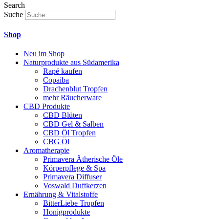
Search
Suche
Shop
Neu im Shop
Naturprodukte aus Südamerika
Rapé kaufen
Copaiba
Drachenblut Tropfen
mehr Räucherware
CBD Produkte
CBD Blüten
CBD Gel & Salben
CBD Öl Tropfen
CBG Öl
Aromatherapie
Primavera Ätherische Öle
Körperpflege & Spa
Primavera Diffuser
Voswald Duftkerzen
Ernährung & Vitalstoffe
BitterLiebe Tropfen
Honigprodukte