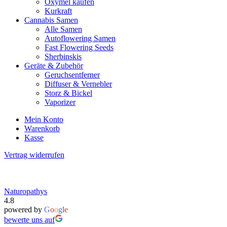
Oxymel kaufen
Kurkraft
Cannabis Samen
Alle Samen
Autoflowering Samen
Fast Flowering Seeds
Sherbinskis
Geräte & Zubehör
Geruchsentferner
Diffuser & Vernebler
Storz & Bickel
Vaporizer
Mein Konto
Warenkorb
Kasse
Vertrag widerrufen
Naturopathys
4.8
powered by
G
o
o
g
l
e
bewerte uns auf