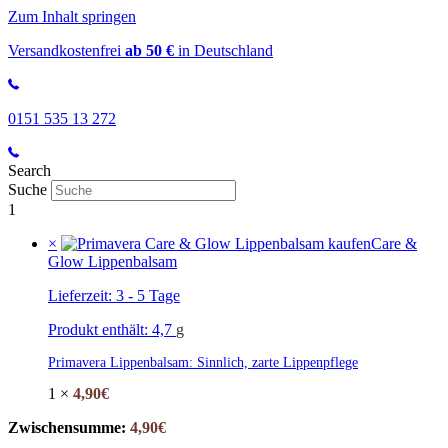
Zum Inhalt springen
Versandkostenfrei
ab 50 €
in Deutschland
0151 535 13 272
Search
Suche
1
×
Care &
Glow Lippenbalsam
Lieferzeit:
3 - 5 Tage
Produkt enthält: 4,7
g
Primavera Lippenbalsam: Sinnlich, zarte Lippenpflege
1 ×
4,90
€
Zwischensumme:
4,90
€