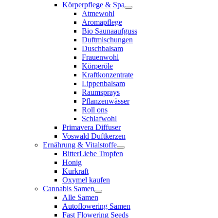
Körperpflege & Spa
Atmewohl
Aromapflege
Bio Saunaaufguss
Duftmischungen
Duschbalsam
Frauenwohl
Körperöle
Kraftkonzentrate
Lippenbalsam
Raumsprays
Pflanzenwässer
Roll ons
Schlafwohl
Primavera Diffuser
Voswald Duftkerzen
Ernährung & Vitalstoffe
BitterLiebe Tropfen
Honig
Kurkraft
Oxymel kaufen
Cannabis Samen
Alle Samen
Autoflowering Samen
Fast Flowering Seeds