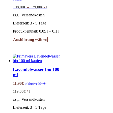
198,00
€
–
179,00
€
/
l
zzgl. Versandkosten
Lieferzeit:
3 - 5 Tage
Produkt enthält: 0,05
l
– 0,1
l
Dieses
Ausführung wählen
Produkt
weist
mehrere
Varianten
auf.
Die
Lavendelwasser bio 100
Optionen
ml
können
auf
11,90
€
inklusive MwSt.
der
Produktseite
119,00
€
/
l
gewählt
werden
zzgl. Versandkosten
Lieferzeit:
3 - 5 Tage