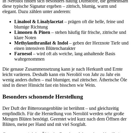
In Neroliöl finden sich besonders häufig Duftstoffe, die gemeinsam
diese typische Signatur ergeben – zitrisch, blumig, warm und
elegant. Dazu zählen unter anderem:
Linalool & Linalylacetat
– prägen oft die helle, feine und
blumige Richtung
Limonen & Pinen
– stehen häufig für frische, zitrische und
klare Noten
Methylanthranilat & Indol
– geben der Herznote Tiefe und
einen intensiven Blütencharakter
Farnesol
– wird oft als weiche, lang anhaltende Basis
wahrgenommen
Die genaue Zusammensetzung kann je nach Herkunft und Ernte
leicht variieren. Deshalb kann ein Neroliöl von Jahr zu Jahr ein
wenig anders duften – mal blumiger, mal zitrischer. Ätherische Öle
sind in dieser Hinsicht fast ein bisschen wie Wein.
Besonders schonende Herstellung
Der Duft der Bitterorangenblüte ist berühmt – und gleichzeitig
empfindlich. Für die Herstellung von Neroliöl werden sehr große
Mengen Blüten benötigt. Geerntet wird kurz nach dem Öffnen der
Blüten, meist per Hand und mit viel Sorgfalt.