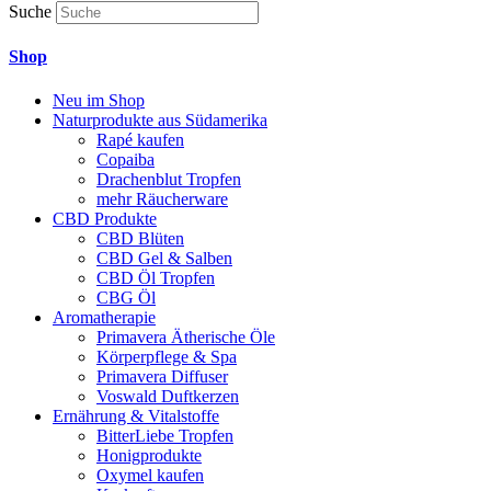
Suche
Shop
Neu im Shop
Naturprodukte aus Südamerika
Rapé kaufen
Copaiba
Drachenblut Tropfen
mehr Räucherware
CBD Produkte
CBD Blüten
CBD Gel & Salben
CBD Öl Tropfen
CBG Öl
Aromatherapie
Primavera Ätherische Öle
Körperpflege & Spa
Primavera Diffuser
Voswald Duftkerzen
Ernährung & Vitalstoffe
BitterLiebe Tropfen
Honigprodukte
Oxymel kaufen