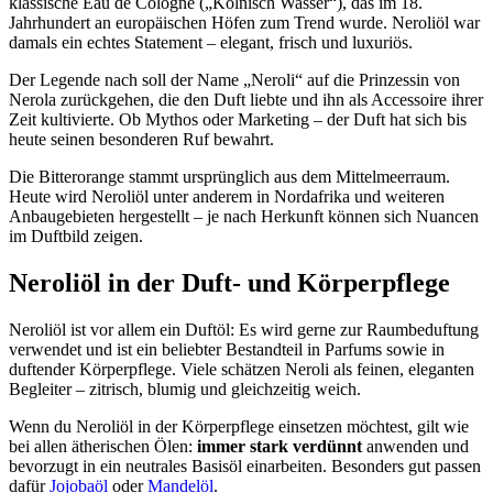
klassische Eau de Cologne („Kölnisch Wasser“), das im 18.
Jahrhundert an europäischen Höfen zum Trend wurde. Neroliöl war
damals ein echtes Statement – elegant, frisch und luxuriös.
Der Legende nach soll der Name „Neroli“ auf die Prinzessin von
Nerola zurückgehen, die den Duft liebte und ihn als Accessoire ihrer
Zeit kultivierte. Ob Mythos oder Marketing – der Duft hat sich bis
heute seinen besonderen Ruf bewahrt.
Die Bitterorange stammt ursprünglich aus dem Mittelmeerraum.
Heute wird Neroliöl unter anderem in Nordafrika und weiteren
Anbaugebieten hergestellt – je nach Herkunft können sich Nuancen
im Duftbild zeigen.
Neroliöl in der Duft- und Körperpflege
Neroliöl ist vor allem ein Duftöl: Es wird gerne zur Raumbeduftung
verwendet und ist ein beliebter Bestandteil in Parfums sowie in
duftender Körperpflege. Viele schätzen Neroli als feinen, eleganten
Begleiter – zitrisch, blumig und gleichzeitig weich.
Wenn du Neroliöl in der Körperpflege einsetzen möchtest, gilt wie
bei allen ätherischen Ölen:
immer stark verdünnt
anwenden und
bevorzugt in ein neutrales Basisöl einarbeiten. Besonders gut passen
dafür
Jojobaöl
oder
Mandelöl
.