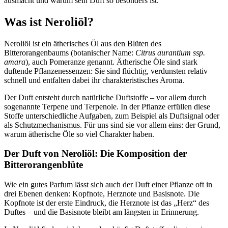
ausmacht und warum sein Duft so besonders ist.
Was ist Neroliöl?
Neroliöl ist ein ätherisches Öl aus den Blüten des
Bitterorangenbaums (botanischer Name:
Citrus aurantium ssp.
amara
), auch Pomeranze genannt. Ätherische Öle sind stark
duftende Pflanzenessenzen: Sie sind flüchtig, verdunsten relativ
schnell und entfalten dabei ihr charakteristisches Aroma.
Der Duft entsteht durch natürliche Duftstoffe – vor allem durch
sogenannte Terpene und Terpenole. In der Pflanze erfüllen diese
Stoffe unterschiedliche Aufgaben, zum Beispiel als Duftsignal oder
als Schutzmechanismus. Für uns sind sie vor allem eins: der Grund,
warum ätherische Öle so viel Charakter haben.
Der Duft von Neroliöl: Die Komposition der
Bitterorangenblüte
Wie ein gutes Parfum lässt sich auch der Duft einer Pflanze oft in
drei Ebenen denken: Kopfnote, Herznote und Basisnote. Die
Kopfnote ist der erste Eindruck, die Herznote ist das „Herz“ des
Duftes – und die Basisnote bleibt am längsten in Erinnerung.