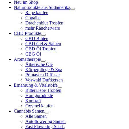
Neu im Shop
Naturprodukte aus Südamerika
Rapé kaufen
Copaiba
Drachenblut Tropfen
mehr Räucherware
CBD Produkte
CBD Blüten
CBD Gel & Salben
CBD Öl Tropfen
CBG Öl
Aromatherapie
Ätherische Öle
Körperpflege & Spa
Primavera Diffuser
Voswald Duftkerzen
Ernährung & Vitalstoffe
BitterLiebe Tropfen
Honigprodukte
Kurkraft
Oxymel kaufen
Cannabis Samen
Alle Samen
Autoflowering Samen
Fast Flowering Seeds