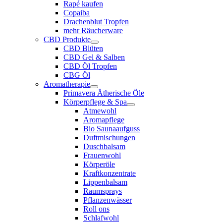
Rapé kaufen
Copaiba
Drachenblut Tropfen
mehr Räucherware
CBD Produkte
CBD Blüten
CBD Gel & Salben
CBD Öl Tropfen
CBG Öl
Aromatherapie
Primavera Ätherische Öle
Körperpflege & Spa
Atmewohl
Aromapflege
Bio Saunaaufguss
Duftmischungen
Duschbalsam
Frauenwohl
Körperöle
Kraftkonzentrate
Lippenbalsam
Raumsprays
Pflanzenwässer
Roll ons
Schlafwohl