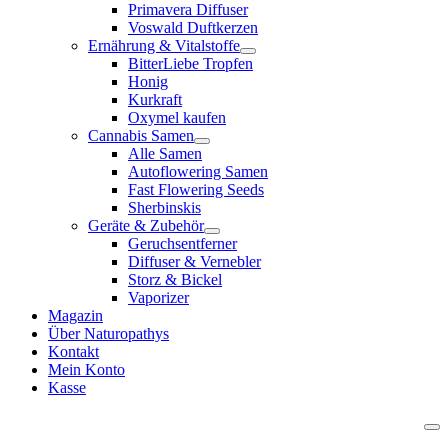
Primavera Diffuser
Voswald Duftkerzen
Ernährung & Vitalstoffe
BitterLiebe Tropfen
Honig
Kurkraft
Oxymel kaufen
Cannabis Samen
Alle Samen
Autoflowering Samen
Fast Flowering Seeds
Sherbinskis
Geräte & Zubehör
Geruchsentferner
Diffuser & Vernebler
Storz & Bickel
Vaporizer
Magazin
Über Naturopathys
Kontakt
Mein Konto
Kasse