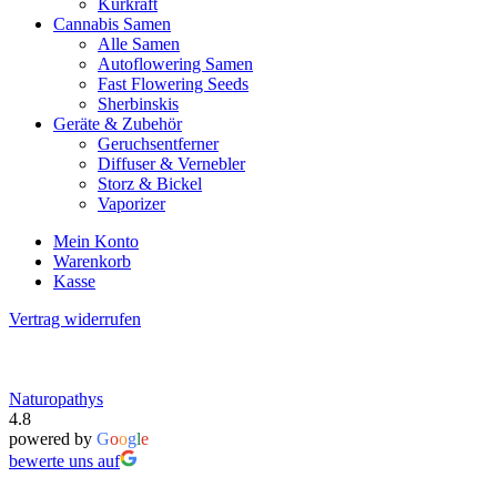
Kurkraft
Cannabis Samen
Alle Samen
Autoflowering Samen
Fast Flowering Seeds
Sherbinskis
Geräte & Zubehör
Geruchsentferner
Diffuser & Vernebler
Storz & Bickel
Vaporizer
Mein Konto
Warenkorb
Kasse
Vertrag widerrufen
Naturopathys
4.8
powered by
G
o
o
g
l
e
bewerte uns auf