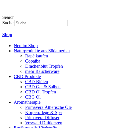
Search
Suche
Shop
Neu im Shop
Naturprodukte aus Südamerika
Rapé kaufen
Copaiba
Drachenblut Tropfen
mehr Räucherware
CBD Produkte
CBD Blüten
CBD Gel & Salben
CBD Öl Tropfen
CBG Öl
Aromatherapie
Primavera Ätherische Öle
Körperpflege & Spa
Primavera Diffuser
Voswald Duftkerzen
Ernährung & Vitalstoffe