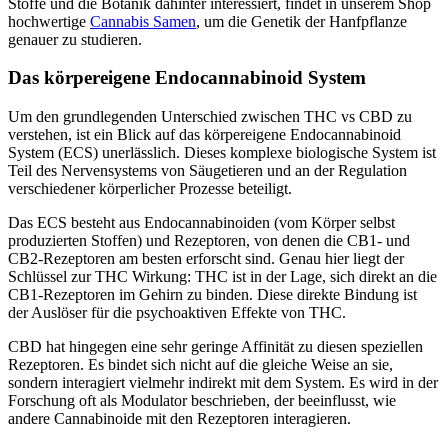
Stoffe und die Botanik dahinter interessiert, findet in unserem Shop
hochwertige
Cannabis Samen
, um die Genetik der Hanfpflanze
genauer zu studieren.
Das körpereigene Endocannabinoid System
Um den grundlegenden Unterschied zwischen THC vs CBD zu
verstehen, ist ein Blick auf das körpereigene Endocannabinoid
System (ECS) unerlässlich. Dieses komplexe biologische System ist
Teil des Nervensystems von Säugetieren und an der Regulation
verschiedener körperlicher Prozesse beteiligt.
Das ECS besteht aus Endocannabinoiden (vom Körper selbst
produzierten Stoffen) und Rezeptoren, von denen die CB1- und
CB2-Rezeptoren am besten erforscht sind. Genau hier liegt der
Schlüssel zur THC Wirkung: THC ist in der Lage, sich direkt an die
CB1-Rezeptoren im Gehirn zu binden. Diese direkte Bindung ist
der Auslöser für die psychoaktiven Effekte von THC.
CBD hat hingegen eine sehr geringe Affinität zu diesen speziellen
Rezeptoren. Es bindet sich nicht auf die gleiche Weise an sie,
sondern interagiert vielmehr indirekt mit dem System. Es wird in der
Forschung oft als Modulator beschrieben, der beeinflusst, wie
andere Cannabinoide mit den Rezeptoren interagieren.