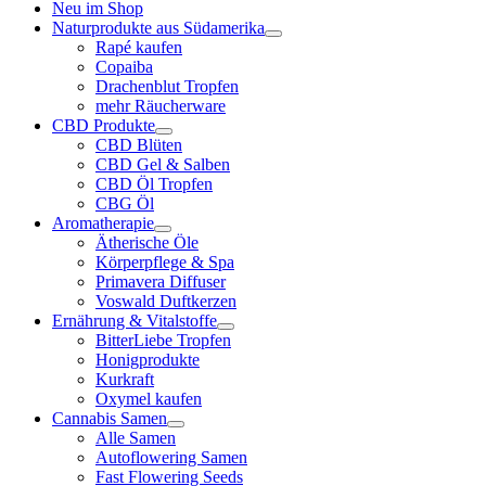
Neu im Shop
Naturprodukte aus Südamerika
Rapé kaufen
Copaiba
Drachenblut Tropfen
mehr Räucherware
CBD Produkte
CBD Blüten
CBD Gel & Salben
CBD Öl Tropfen
CBG Öl
Aromatherapie
Ätherische Öle
Körperpflege & Spa
Primavera Diffuser
Voswald Duftkerzen
Ernährung & Vitalstoffe
BitterLiebe Tropfen
Honigprodukte
Kurkraft
Oxymel kaufen
Cannabis Samen
Alle Samen
Autoflowering Samen
Fast Flowering Seeds