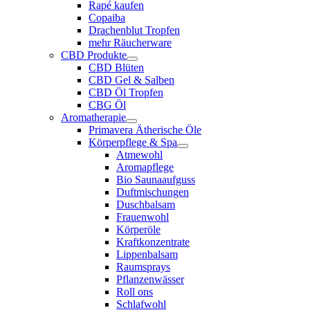
Rapé kaufen
Copaiba
Drachenblut Tropfen
mehr Räucherware
CBD Produkte
CBD Blüten
CBD Gel & Salben
CBD Öl Tropfen
CBG Öl
Aromatherapie
Primavera Ätherische Öle
Körperpflege & Spa
Atmewohl
Aromapflege
Bio Saunaaufguss
Duftmischungen
Duschbalsam
Frauenwohl
Körperöle
Kraftkonzentrate
Lippenbalsam
Raumsprays
Pflanzenwässer
Roll ons
Schlafwohl