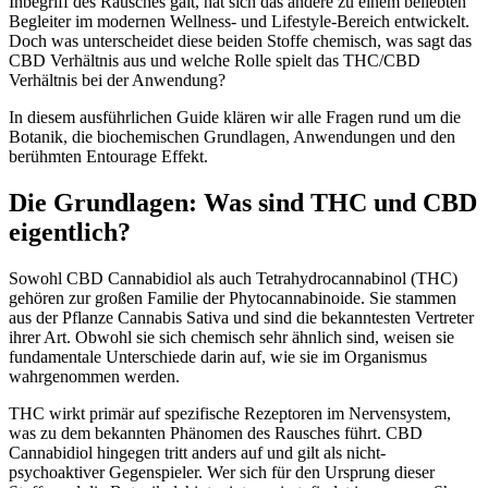
Inbegriff des Rausches galt, hat sich das andere zu einem beliebten
Begleiter im modernen Wellness- und Lifestyle-Bereich entwickelt.
Doch was unterscheidet diese beiden Stoffe chemisch, was sagt das
CBD Verhältnis aus und welche Rolle spielt das THC/CBD
Verhältnis bei der Anwendung?
In diesem ausführlichen Guide klären wir alle Fragen rund um die
Botanik, die biochemischen Grundlagen, Anwendungen und den
berühmten Entourage Effekt.
Die Grundlagen: Was sind THC und CBD
eigentlich?
Sowohl CBD Cannabidiol als auch Tetrahydrocannabinol (THC)
gehören zur großen Familie der Phytocannabinoide. Sie stammen
aus der Pflanze Cannabis Sativa und sind die bekanntesten Vertreter
ihrer Art. Obwohl sie sich chemisch sehr ähnlich sind, weisen sie
fundamentale Unterschiede darin auf, wie sie im Organismus
wahrgenommen werden.
THC wirkt primär auf spezifische Rezeptoren im Nervensystem,
was zu dem bekannten Phänomen des Rausches führt. CBD
Cannabidiol hingegen tritt anders auf und gilt als nicht-
psychoaktiver Gegenspieler. Wer sich für den Ursprung dieser