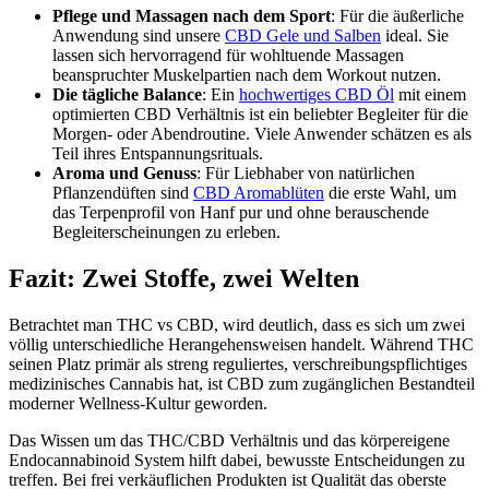
Pflege und Massagen nach dem Sport
: Für die äußerliche
Anwendung sind unsere
CBD Gele und Salben
ideal. Sie
lassen sich hervorragend für wohltuende Massagen
beanspruchter Muskelpartien nach dem Workout nutzen.
Die tägliche Balance
: Ein
hochwertiges CBD Öl
mit einem
optimierten CBD Verhältnis ist ein beliebter Begleiter für die
Morgen- oder Abendroutine. Viele Anwender schätzen es als
Teil ihres Entspannungsrituals.
Aroma und Genuss
: Für Liebhaber von natürlichen
Pflanzendüften sind
CBD Aromablüten
die erste Wahl, um
das Terpenprofil von Hanf pur und ohne berauschende
Begleiterscheinungen zu erleben.
Fazit: Zwei Stoffe, zwei Welten
Betrachtet man THC vs CBD, wird deutlich, dass es sich um zwei
völlig unterschiedliche Herangehensweisen handelt. Während THC
seinen Platz primär als streng reguliertes, verschreibungspflichtiges
medizinisches Cannabis hat, ist CBD zum zugänglichen Bestandteil
moderner Wellness-Kultur geworden.
Das Wissen um das THC/CBD Verhältnis und das körpereigene
Endocannabinoid System hilft dabei, bewusste Entscheidungen zu
treffen. Bei frei verkäuflichen Produkten ist Qualität das oberste