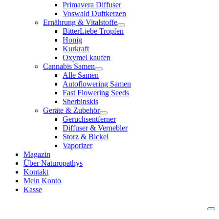
Primavera Diffuser
Voswald Duftkerzen
Ernährung & Vitalstoffe
BitterLiebe Tropfen
Honig
Kurkraft
Oxymel kaufen
Cannabis Samen
Alle Samen
Autoflowering Samen
Fast Flowering Seeds
Sherbinskis
Geräte & Zubehör
Geruchsentferner
Diffuser & Vernebler
Storz & Bickel
Vaporizer
Magazin
Über Naturopathys
Kontakt
Mein Konto
Kasse