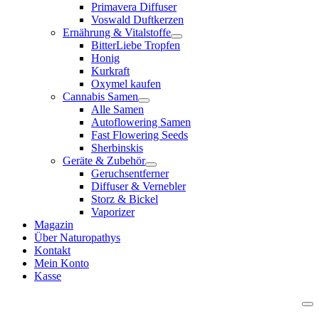
Primavera Diffuser
Voswald Duftkerzen
Ernährung & Vitalstoffe
BitterLiebe Tropfen
Honig
Kurkraft
Oxymel kaufen
Cannabis Samen
Alle Samen
Autoflowering Samen
Fast Flowering Seeds
Sherbinskis
Geräte & Zubehör
Geruchsentferner
Diffuser & Vernebler
Storz & Bickel
Vaporizer
Magazin
Über Naturopathys
Kontakt
Mein Konto
Kasse