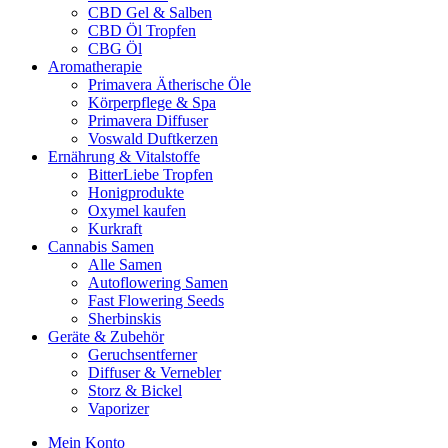
CBD Gel & Salben
CBD Öl Tropfen
CBG Öl
Aromatherapie
Primavera Ätherische Öle
Körperpflege & Spa
Primavera Diffuser
Voswald Duftkerzen
Ernährung & Vitalstoffe
BitterLiebe Tropfen
Honigprodukte
Oxymel kaufen
Kurkraft
Cannabis Samen
Alle Samen
Autoflowering Samen
Fast Flowering Seeds
Sherbinskis
Geräte & Zubehör
Geruchsentferner
Diffuser & Vernebler
Storz & Bickel
Vaporizer
Mein Konto