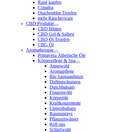
Rapé kaufen
Copaiba
Drachenblut Tropfen
mehr Räucherware
CBD Produkte
CBD Blüten
CBD Gel & Salben
CBD Öl Tropfen
CBG Öl
Aromatherapie
Primavera Ätherische Öle
Körperpflege & Spa
Atmewohl
Aromapflege
Bio Saunaaufguss
Duftmischungen
Duschbalsam
Frauenwohl
Körperöle
Kraftkonzentrate
Lippenbalsam
Raumsprays
Pflanzenwässer
Roll ons
Schlafwohl