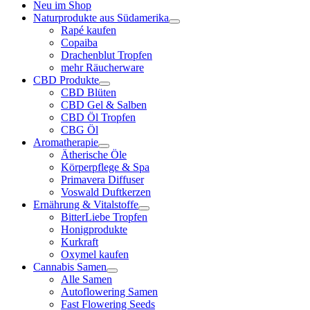
Neu im Shop
Naturprodukte aus Südamerika
Rapé kaufen
Copaiba
Drachenblut Tropfen
mehr Räucherware
CBD Produkte
CBD Blüten
CBD Gel & Salben
CBD Öl Tropfen
CBG Öl
Aromatherapie
Ätherische Öle
Körperpflege & Spa
Primavera Diffuser
Voswald Duftkerzen
Ernährung & Vitalstoffe
BitterLiebe Tropfen
Honigprodukte
Kurkraft
Oxymel kaufen
Cannabis Samen
Alle Samen
Autoflowering Samen
Fast Flowering Seeds