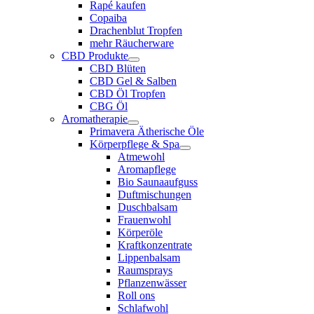
Rapé kaufen
Copaiba
Drachenblut Tropfen
mehr Räucherware
CBD Produkte
CBD Blüten
CBD Gel & Salben
CBD Öl Tropfen
CBG Öl
Aromatherapie
Primavera Ätherische Öle
Körperpflege & Spa
Atmewohl
Aromapflege
Bio Saunaaufguss
Duftmischungen
Duschbalsam
Frauenwohl
Körperöle
Kraftkonzentrate
Lippenbalsam
Raumsprays
Pflanzenwässer
Roll ons
Schlafwohl