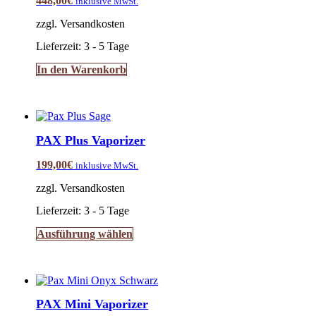
448,00
€
inklusive MwSt.
zzgl. Versandkosten
Lieferzeit:
3 - 5 Tage
In den Warenkorb
PAX Plus Vaporizer
199,00
€
inklusive MwSt.
zzgl. Versandkosten
Lieferzeit:
3 - 5 Tage
Dieses
Ausführung wählen
Produkt
weist
mehrere
Varianten
auf.
PAX Mini Vaporizer
Die