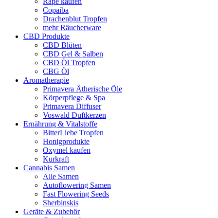
Rapé kaufen
Copaiba
Drachenblut Tropfen
mehr Räucherware
CBD Produkte
CBD Blüten
CBD Gel & Salben
CBD Öl Tropfen
CBG Öl
Aromatherapie
Primavera Ätherische Öle
Körperpflege & Spa
Primavera Diffuser
Voswald Duftkerzen
Ernährung & Vitalstoffe
BitterLiebe Tropfen
Honigprodukte
Oxymel kaufen
Kurkraft
Cannabis Samen
Alle Samen
Autoflowering Samen
Fast Flowering Seeds
Sherbinskis
Geräte & Zubehör