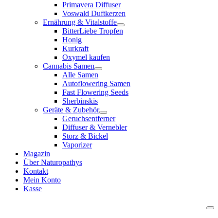
Primavera Diffuser
Voswald Duftkerzen
Ernährung & Vitalstoffe
BitterLiebe Tropfen
Honig
Kurkraft
Oxymel kaufen
Cannabis Samen
Alle Samen
Autoflowering Samen
Fast Flowering Seeds
Sherbinskis
Geräte & Zubehör
Geruchsentferner
Diffuser & Vernebler
Storz & Bickel
Vaporizer
Magazin
Über Naturopathys
Kontakt
Mein Konto
Kasse