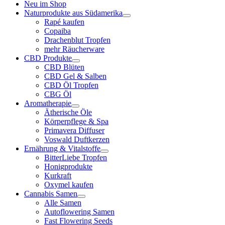
Neu im Shop
Naturprodukte aus Südamerika
Rapé kaufen
Copaiba
Drachenblut Tropfen
mehr Räucherware
CBD Produkte
CBD Blüten
CBD Gel & Salben
CBD Öl Tropfen
CBG Öl
Aromatherapie
Ätherische Öle
Körperpflege & Spa
Primavera Diffuser
Voswald Duftkerzen
Ernährung & Vitalstoffe
BitterLiebe Tropfen
Honigprodukte
Kurkraft
Oxymel kaufen
Cannabis Samen
Alle Samen
Autoflowering Samen
Fast Flowering Seeds