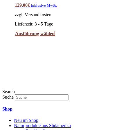
Optionen
129,00
€
inklusive MwSt.
können
auf
zzgl. Versandkosten
der
Produktseite
Lieferzeit:
3 - 5 Tage
gewählt
Dieses
Ausführung wählen
werden
Produkt
weist
mehrere
Varianten
auf.
Die
Optionen
können
auf
der
Produktseite
Search
gewählt
Suche
werden
Shop
Neu im Shop
Naturprodukte aus Südamerika