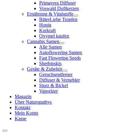
Primavera Diffuser
Voswald Duftkerzen
Ernährung & Vitalstoffe
BitterLiebe Tropfen
Honig
Kurkraft
Oxymel kaufen
Cannabis Samen
Alle Samen
Autoflowering Samen
Fast Flowering Seeds
Sherbinskis
Geräte & Zubehör
Geruchsentferner
Diffuser & Vernebler
Storz & Bickel
Vaporizer
Magazin
Über Naturopathys
Kontakt
Mein Konto
Kasse