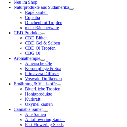
Neu im Shop
Naturprodukte aus Südamerika
Rapé kaufen
Copaiba
Drachenblut Tropfen
mehr Räucherware
CBD Produkte
CBD Blüten
CBD Gel & Salben
CBD Öl Tropfen
CBG Öl
Aromatherapie
Ätherische Öle
Körperpflege & Spa
Primavera Diffuser
Voswald Duftkerzen
Ernährung & Vitalstoffe
BitterLiebe Tropfen
Honigprodukte
Kurkraft
Oxymel kaufen
Cannabis Samen
Alle Samen
Autoflowering Samen
Fast Flowering Seeds