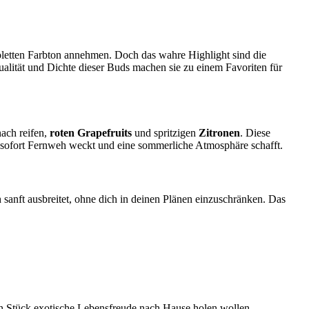
violetten Farbton annehmen. Doch das wahre Highlight sind die
Qualität und Dichte dieser Buds machen sie zu einem Favoriten für
ach reifen,
roten Grapefruits
und spritzigen
Zitronen
. Diese
er sofort Fernweh weckt und eine sommerliche Atmosphäre schafft.
h sanft ausbreitet, ohne dich in deinen Plänen einzuschränken. Das
ein Stück exotische Lebensfreude nach Hause holen wollen.