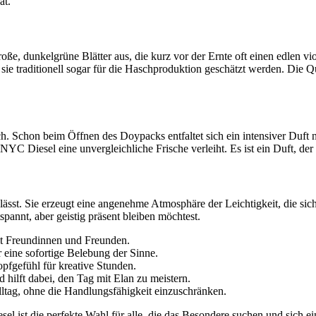
at.
roße, dunkelgrüne Blätter aus, die kurz vor der Ernte oft einen edlen 
 sie traditionell sogar für die Haschproduktion geschätzt werden. Die 
Schon beim Öffnen des Doypacks entfaltet sich ein intensiver Duft n
NYC Diesel eine unvergleichliche Frische verleiht. Es ist ein Duft, d
 lässt. Sie erzeugt eine angenehme Atmosphäre der Leichtigkeit, die sic
pannt, aber geistig präsent bleiben möchtest.
it Freundinnen und Freunden.
r eine sofortige Belebung der Sinne.
pfgefühl für kreative Stunden.
hilft dabei, den Tag mit Elan zu meistern.
lltag, ohne die Handlungsfähigkeit einzuschränken.
el ist die perfekte Wahl für alle, die das Besondere suchen und sich 