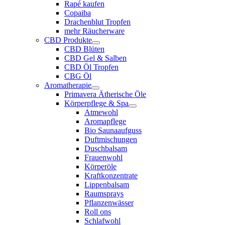
Rapé kaufen
Copaiba
Drachenblut Tropfen
mehr Räucherware
CBD Produkte
CBD Blüten
CBD Gel & Salben
CBD Öl Tropfen
CBG Öl
Aromatherapie
Primavera Ätherische Öle
Körperpflege & Spa
Atmewohl
Aromapflege
Bio Saunaaufguss
Duftmischungen
Duschbalsam
Frauenwohl
Körperöle
Kraftkonzentrate
Lippenbalsam
Raumsprays
Pflanzenwässer
Roll ons
Schlafwohl