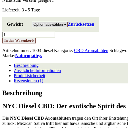
Nicht zum Verzehr geeignet.
Lieferzeit:
3 - 5 Tage
Gewicht
Zurücksetzen
NYC
Diesel
In den Warenkorb
CBD
Menge
Artikelnummer:
1003-diesel
Kategorie:
CBD Aromablüten
Schlagwo
Marke:
Naturopathys
Beschreibung
Zusätzliche Informationen
Produktsicherheit
Rezensionen (1)
Beschreibung
NYC Diesel CBD: Der exotische Spirit des
Die
NYC Diesel CBD Aromablüten
tragen den Ort ihrer Entstehun
zurück: Mexican Sativa trifft hier auf hawaiianische und afghanisc