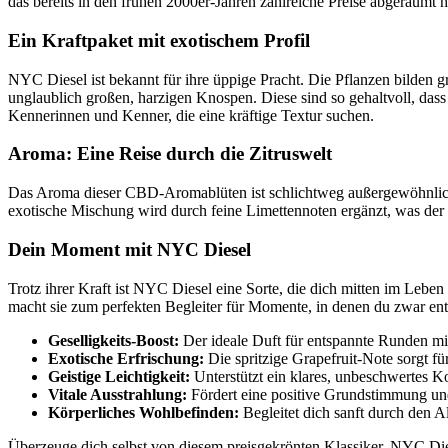
das bereits in den frühen 2000er-Jahren zahlreiche Preise abgeräumt h
Ein Kraftpaket mit exotischem Profil
NYC Diesel ist bekannt für ihre üppige Pracht. Die Pflanzen bilden g
unglaublich großen, harzigen Knospen. Diese sind so gehaltvoll, dass
Kennerinnen und Kenner, die eine kräftige Textur suchen.
Aroma: Eine Reise durch die Zitruswelt
Das Aroma dieser CBD-Aromablüten ist schlichtweg außergewöhnlich. 
exotische Mischung wird durch feine Limettennoten ergänzt, was der 
Dein Moment mit NYC Diesel
Trotz ihrer Kraft ist NYC Diesel eine Sorte, die dich mitten im Leben
macht sie zum perfekten Begleiter für Momente, in denen du zwar ents
Geselligkeits-Boost:
Der ideale Duft für entspannte Runden m
Exotische Erfrischung:
Die spritzige Grapefruit-Note sorgt fü
Geistige Leichtigkeit:
Unterstützt ein klares, unbeschwertes Ko
Vitale Ausstrahlung:
Fördert eine positive Grundstimmung und 
Körperliches Wohlbefinden:
Begleitet dich sanft durch den A
Überzeuge dich selbst von diesem preisgekrönten Klassiker. NYC Dies