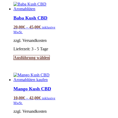
Baba Kush CBD
20,00
€
–
45,00
€
inklusive
MwSt.
zzgl. Versandkosten
Lieferzeit:
3 - 5 Tage
Dieses
Ausführung wählen
Produkt
weist
mehrere
Varianten
auf.
Die
Mango Kush CBD
Optionen
können
10,00
€
–
42,00
€
inklusive
auf
MwSt.
der
Produktseite
zzgl. Versandkosten
gewählt