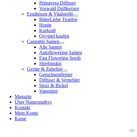
Primavera Diffuser
Voswald Duftkerzen
Ernährung & Vitalstoffe
BitterLiebe Tropfen
Honig
Kurkraft
Oxymel kaufen
Cannabis Samen
Alle Samen
Autoflowering Samen
Fast Flowering Seeds
Sherbinskis
Geräte & Zubehör
Geruchsentferner
Diffuser & Vernebler
Storz & Bickel
Vaporizer
Magazin
Über Naturopathys
Kontakt
Mein Konto
Kasse