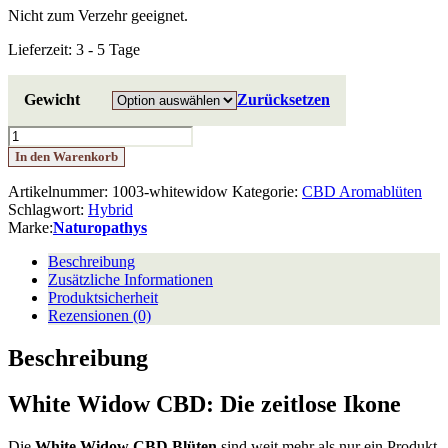
Nicht zum Verzehr geeignet.
Lieferzeit:
3 - 5 Tage
Gewicht
Zurücksetzen
White
Widow
In den Warenkorb
CBD
Blüten
Artikelnummer:
1003-whitewidow
Kategorie:
CBD Aromablüten
Menge
Schlagwort:
Hybrid
Marke:
Naturopathys
Beschreibung
Zusätzliche Informationen
Produktsicherheit
Rezensionen (0)
Beschreibung
White Widow CBD: Die zeitlose Ikone
Die
White Widow CBD Blüten
sind weit mehr als nur ein Produkt