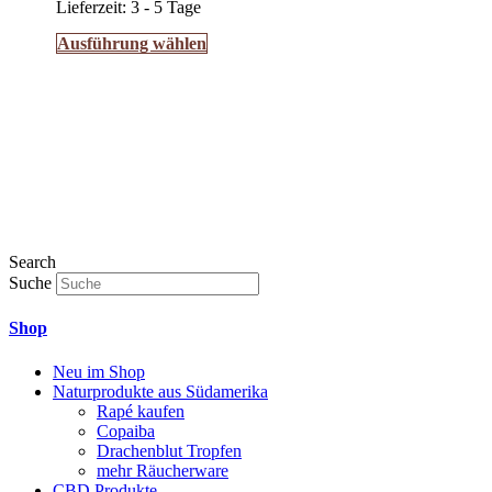
werden
Lieferzeit:
3 - 5 Tage
Dieses
Ausführung wählen
Produkt
weist
mehrere
Varianten
auf.
Die
Optionen
können
auf
der
Produktseite
Search
gewählt
Suche
werden
Shop
Neu im Shop
Naturprodukte aus Südamerika
Rapé kaufen
Copaiba
Drachenblut Tropfen
mehr Räucherware
CBD Produkte