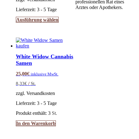
professionellen Rat eines
Arztes oder Apothekers.
Lieferzeit:
3 - 5 Tage
Dieses
Ausführung wählen
Produkt
weist
mehrere
Varianten
auf.
Die
White Widow Cannabis
Optionen
Samen
können
auf
25,00
€
inklusive MwSt.
der
Produktseite
8,33
€
/
St.
gewählt
werden
zzgl. Versandkosten
Lieferzeit:
3 - 5 Tage
Produkt enthält: 3
St.
In den Warenkorb