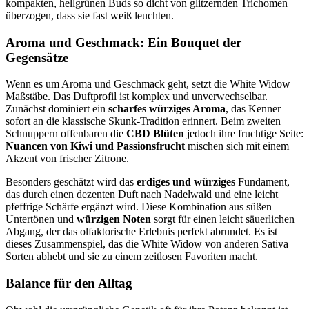
kompakten, hellgrünen Buds so dicht von glitzernden Trichomen
überzogen, dass sie fast weiß leuchten.
Aroma und Geschmack: Ein Bouquet der
Gegensätze
Wenn es um Aroma und Geschmack geht, setzt die White Widow
Maßstäbe. Das Duftprofil ist komplex und unverwechselbar.
Zunächst dominiert ein
scharfes würziges Aroma
, das Kenner
sofort an die klassische Skunk-Tradition erinnert. Beim zweiten
Schnuppern offenbaren die
CBD Blüten
jedoch ihre fruchtige Seite:
Nuancen von Kiwi und Passionsfrucht
mischen sich mit einem
Akzent von frischer Zitrone.
Besonders geschätzt wird das
erdiges und würziges
Fundament,
das durch einen dezenten Duft nach Nadelwald und eine leicht
pfeffrige Schärfe ergänzt wird. Diese Kombination aus süßen
Untertönen und
würzigen Noten
sorgt für einen leicht säuerlichen
Abgang, der das olfaktorische Erlebnis perfekt abrundet. Es ist
dieses Zusammenspiel, das die White Widow von anderen Sativa
Sorten abhebt und sie zu einem zeitlosen Favoriten macht.
Balance für den Alltag