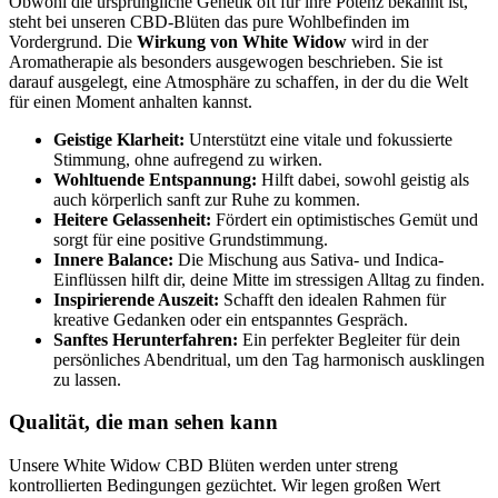
Obwohl die ursprüngliche Genetik oft für ihre Potenz bekannt ist,
steht bei unseren CBD-Blüten das pure Wohlbefinden im
Vordergrund. Die
Wirkung von White Widow
wird in der
Aromatherapie als besonders ausgewogen beschrieben. Sie ist
darauf ausgelegt, eine Atmosphäre zu schaffen, in der du die Welt
für einen Moment anhalten kannst.
Geistige Klarheit:
Unterstützt eine vitale und fokussierte
Stimmung, ohne aufregend zu wirken.
Wohltuende Entspannung:
Hilft dabei, sowohl geistig als
auch körperlich sanft zur Ruhe zu kommen.
Heitere Gelassenheit:
Fördert ein optimistisches Gemüt und
sorgt für eine positive Grundstimmung.
Innere Balance:
Die Mischung aus Sativa- und Indica-
Einflüssen hilft dir, deine Mitte im stressigen Alltag zu finden.
Inspirierende Auszeit:
Schafft den idealen Rahmen für
kreative Gedanken oder ein entspanntes Gespräch.
Sanftes Herunterfahren:
Ein perfekter Begleiter für dein
persönliches Abendritual, um den Tag harmonisch ausklingen
zu lassen.
Qualität, die man sehen kann
Unsere White Widow CBD Blüten werden unter streng
kontrollierten Bedingungen gezüchtet. Wir legen großen Wert