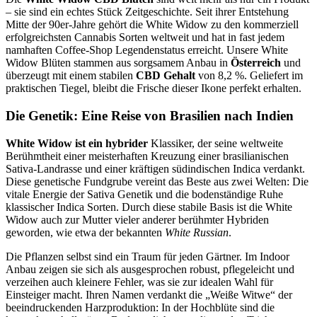
– sie sind ein echtes Stück Zeitgeschichte. Seit ihrer Entstehung
Mitte der 90er-Jahre gehört die White Widow zu den kommerziell
erfolgreichsten Cannabis Sorten weltweit und hat in fast jedem
namhaften Coffee-Shop Legendenstatus erreicht. Unsere White
Widow Blüten stammen aus sorgsamem Anbau in
Österreich
und
überzeugt mit einem stabilen
CBD Gehalt
von 8,2 %. Geliefert im
praktischen Tiegel, bleibt die Frische dieser Ikone perfekt erhalten.
Die Genetik: Eine Reise von Brasilien nach Indien
White Widow ist ein hybrider
Klassiker, der seine weltweite
Berühmtheit einer meisterhaften Kreuzung einer brasilianischen
Sativa-Landrasse und einer kräftigen südindischen Indica verdankt.
Diese genetische Fundgrube vereint das Beste aus zwei Welten: Die
vitale Energie der Sativa Genetik und die bodenständige Ruhe
klassischer Indica Sorten. Durch diese stabile Basis ist die White
Widow auch zur Mutter vieler anderer berühmter Hybriden
geworden, wie etwa der bekannten
White Russian
.
Die Pflanzen selbst sind ein Traum für jeden Gärtner. Im Indoor
Anbau zeigen sie sich als ausgesprochen robust, pflegeleicht und
verzeihen auch kleinere Fehler, was sie zur idealen Wahl für
Einsteiger macht. Ihren Namen verdankt die „Weiße Witwe“ der
beeindruckenden Harzproduktion: In der Hochblüte sind die