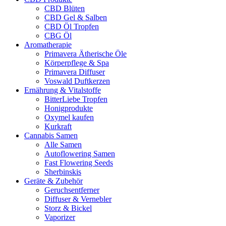
CBD Blüten
CBD Gel & Salben
CBD Öl Tropfen
CBG Öl
Aromatherapie
Primavera Ätherische Öle
Körperpflege & Spa
Primavera Diffuser
Voswald Duftkerzen
Ernährung & Vitalstoffe
BitterLiebe Tropfen
Honigprodukte
Oxymel kaufen
Kurkraft
Cannabis Samen
Alle Samen
Autoflowering Samen
Fast Flowering Seeds
Sherbinskis
Geräte & Zubehör
Geruchsentferner
Diffuser & Vernebler
Storz & Bickel
Vaporizer