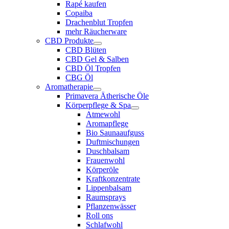
Rapé kaufen
Copaiba
Drachenblut Tropfen
mehr Räucherware
CBD Produkte
CBD Blüten
CBD Gel & Salben
CBD Öl Tropfen
CBG Öl
Aromatherapie
Primavera Ätherische Öle
Körperpflege & Spa
Atmewohl
Aromapflege
Bio Saunaaufguss
Duftmischungen
Duschbalsam
Frauenwohl
Körperöle
Kraftkonzentrate
Lippenbalsam
Raumsprays
Pflanzenwässer
Roll ons
Schlafwohl