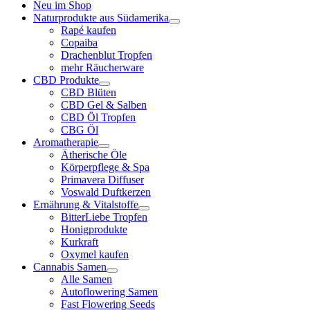
Neu im Shop
Naturprodukte aus Südamerika
Rapé kaufen
Copaiba
Drachenblut Tropfen
mehr Räucherware
CBD Produkte
CBD Blüten
CBD Gel & Salben
CBD Öl Tropfen
CBG Öl
Aromatherapie
Ätherische Öle
Körperpflege & Spa
Primavera Diffuser
Voswald Duftkerzen
Ernährung & Vitalstoffe
BitterLiebe Tropfen
Honigprodukte
Kurkraft
Oxymel kaufen
Cannabis Samen
Alle Samen
Autoflowering Samen
Fast Flowering Seeds