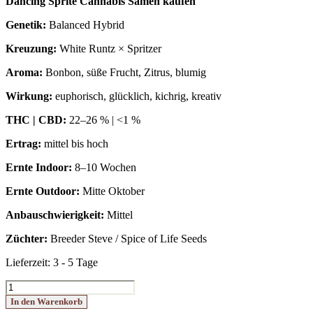
Dancing Sprite Cannabis Samen kaufen
Genetik:
Balanced Hybrid
Kreuzung:
White Runtz × Spritzer
Aroma:
Bonbon, süße Frucht, Zitrus, blumig
Wirkung:
euphorisch, glücklich, kichrig, kreativ
THC | CBD:
22–26 % | <1 %
Ertrag:
mittel bis hoch
Ernte Indoor:
8–10 Wochen
Ernte Outdoor:
Mitte Oktober
Anbauschwierigkeit:
Mittel
Züchter:
Breeder Steve / Spice of Life Seeds
Lieferzeit:
3 - 5 Tage
Dancing
Sprite
In den Warenkorb
Menge