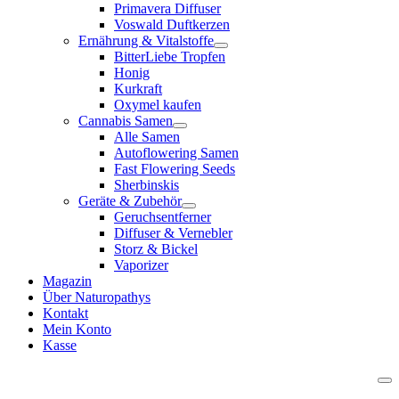
Primavera Diffuser
Voswald Duftkerzen
Ernährung & Vitalstoffe
BitterLiebe Tropfen
Honig
Kurkraft
Oxymel kaufen
Cannabis Samen
Alle Samen
Autoflowering Samen
Fast Flowering Seeds
Sherbinskis
Geräte & Zubehör
Geruchsentferner
Diffuser & Vernebler
Storz & Bickel
Vaporizer
Magazin
Über Naturopathys
Kontakt
Mein Konto
Kasse