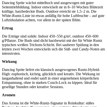
Dancing Sprite wächst mittelhoch und ausgewogen mit guter
Seitentrieb­bildung. Indoor entwickelt sie in 8–10 Wochen Blütezeit
kräftige, harzbedeckte Buds. Outdoor erreicht sie 1,5–2 m. Die
White-Runtz-Linie ist etwas anfällig für hohe Luftfeuchte – auf gute
Luftzirkulation achten, vor allem in der späten Blüte.
Ertrag
Die Erträge sind solide: Indoor 450–550 g/m², outdoor 450–600
g/Pflanze. Die Buds sind dicht harzbesetzt mit der für White Runtz
typischen weißen Trichom-Schicht. Bei sauberer Spülung in den
letzten zwei Wochen entwickeln sich die Süß- und Candy-Noten am
intensivsten.
Wirkung
Dancing Sprite liefert ein klassisch ausgewogenes Runtz-Hybrid-
High: euphorisch, kichrig, glücklich und kreativ. Die Wirkung ist
langanhaltend und endet sanft in einer angenehmen körperlichen
Entspannung, ohne in starken Couch-Lock zu kippen. Ideal für
gesellige Stunden oder kreative Sessions.
Aromen
Das Aroma ist die White-Runtz-Signatur in Reinkultur: süßes