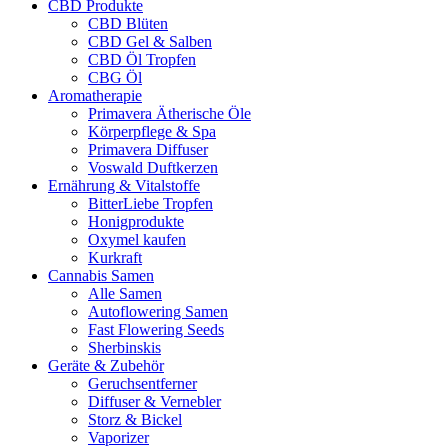
CBD Produkte
CBD Blüten
CBD Gel & Salben
CBD Öl Tropfen
CBG Öl
Aromatherapie
Primavera Ätherische Öle
Körperpflege & Spa
Primavera Diffuser
Voswald Duftkerzen
Ernährung & Vitalstoffe
BitterLiebe Tropfen
Honigprodukte
Oxymel kaufen
Kurkraft
Cannabis Samen
Alle Samen
Autoflowering Samen
Fast Flowering Seeds
Sherbinskis
Geräte & Zubehör
Geruchsentferner
Diffuser & Vernebler
Storz & Bickel
Vaporizer