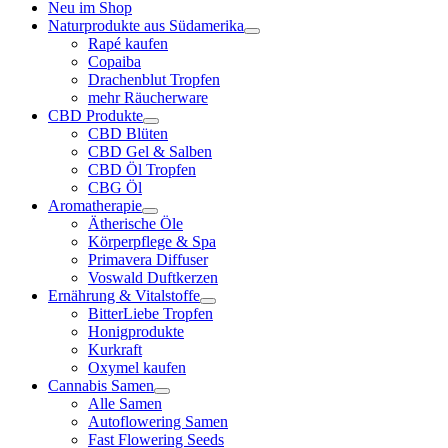
Neu im Shop
Naturprodukte aus Südamerika
Rapé kaufen
Copaiba
Drachenblut Tropfen
mehr Räucherware
CBD Produkte
CBD Blüten
CBD Gel & Salben
CBD Öl Tropfen
CBG Öl
Aromatherapie
Ätherische Öle
Körperpflege & Spa
Primavera Diffuser
Voswald Duftkerzen
Ernährung & Vitalstoffe
BitterLiebe Tropfen
Honigprodukte
Kurkraft
Oxymel kaufen
Cannabis Samen
Alle Samen
Autoflowering Samen
Fast Flowering Seeds