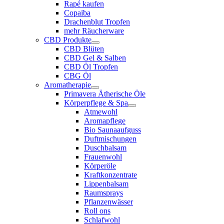
Rapé kaufen
Copaiba
Drachenblut Tropfen
mehr Räucherware
CBD Produkte
CBD Blüten
CBD Gel & Salben
CBD Öl Tropfen
CBG Öl
Aromatherapie
Primavera Ätherische Öle
Körperpflege & Spa
Atmewohl
Aromapflege
Bio Saunaaufguss
Duftmischungen
Duschbalsam
Frauenwohl
Körperöle
Kraftkonzentrate
Lippenbalsam
Raumsprays
Pflanzenwässer
Roll ons
Schlafwohl