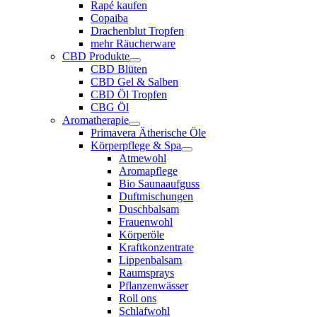
Rapé kaufen
Copaiba
Drachenblut Tropfen
mehr Räucherware
CBD Produkte
CBD Blüten
CBD Gel & Salben
CBD Öl Tropfen
CBG Öl
Aromatherapie
Primavera Ätherische Öle
Körperpflege & Spa
Atmewohl
Aromapflege
Bio Saunaaufguss
Duftmischungen
Duschbalsam
Frauenwohl
Körperöle
Kraftkonzentrate
Lippenbalsam
Raumsprays
Pflanzenwässer
Roll ons
Schlafwohl