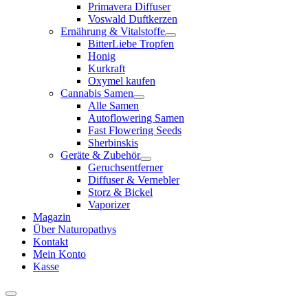
Primavera Diffuser
Voswald Duftkerzen
Ernährung & Vitalstoffe
BitterLiebe Tropfen
Honig
Kurkraft
Oxymel kaufen
Cannabis Samen
Alle Samen
Autoflowering Samen
Fast Flowering Seeds
Sherbinskis
Geräte & Zubehör
Geruchsentferner
Diffuser & Vernebler
Storz & Bickel
Vaporizer
Magazin
Über Naturopathys
Kontakt
Mein Konto
Kasse