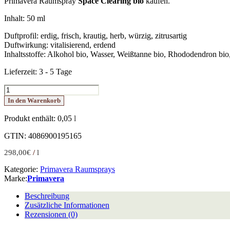
Primavera Raumspray
Space Clearing bio
kaufen.
Inhalt: 50 ml
Duftprofil: erdig, frisch, krautig, herb, würzig, zitrusartig
Duftwirkung: vitalisierend, erdend
Inhaltsstoffe: Alkohol bio, Wasser, Weißtanne bio, Rhododendron bio
Lieferzeit:
3 - 5 Tage
Space
Clearing
In den Warenkorb
Raumspray
bio
Produkt enthält: 0,05
l
50
ml
GTIN: 4086900195165
Menge
298,00
€
/
l
Kategorie:
Primavera Raumsprays
Marke:
Primavera
Beschreibung
Zusätzliche Informationen
Rezensionen (0)