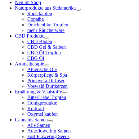
Neu im Shop
Naturprodukte aus Südamerika
Rapé kaufen
Copaiba
Drachenblut Tropfen
mehr Räucherware
CBD Produkte
CBD Blüten
CBD Gel & Salben
CBD Öl Tropfen
CBG Öl
Aromatherapie
Ätherische Öle
Körperpflege & Spa
Primavera Diffuser
Voswald Duftkerzen
Ernährung & Vitalstoffe
BitterLiebe Tropfen
Honigprodukte
Kurkraft
Oxymel kaufen
Cannabis Samen
Alle Samen
Autoflowering Samen
Fast Flowering Seeds