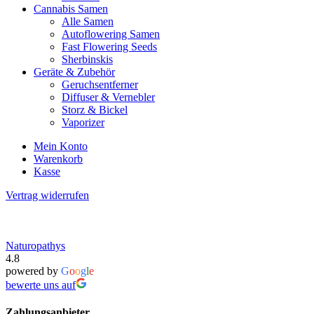
Cannabis Samen
Alle Samen
Autoflowering Samen
Fast Flowering Seeds
Sherbinskis
Geräte & Zubehör
Geruchsentferner
Diffuser & Vernebler
Storz & Bickel
Vaporizer
Mein Konto
Warenkorb
Kasse
Vertrag widerrufen
Naturopathys
4.8
powered by
G
o
o
g
l
e
bewerte uns auf
Zahlungsanbieter