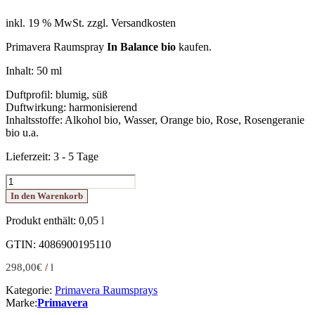
inkl. 19 % MwSt.
zzgl. Versandkosten
Primavera Raumspray
In Balance bio
kaufen.
Inhalt: 50 ml
Duftprofil: blumig, süß
Duftwirkung: harmonisierend
Inhaltsstoffe: Alkohol bio, Wasser, Orange bio, Rose, Rosengeranie
bio u.a.
Lieferzeit:
3 - 5 Tage
In
Balance
In den Warenkorb
Raumspray
bio
Produkt enthält: 0,05
l
50
ml
GTIN: 4086900195110
Menge
298,00
€
/
l
Kategorie:
Primavera Raumsprays
Marke:
Primavera