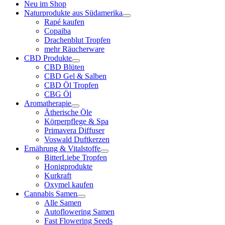
Neu im Shop
Naturprodukte aus Südamerika
Rapé kaufen
Copaiba
Drachenblut Tropfen
mehr Räucherware
CBD Produkte
CBD Blüten
CBD Gel & Salben
CBD Öl Tropfen
CBG Öl
Aromatherapie
Ätherische Öle
Körperpflege & Spa
Primavera Diffuser
Voswald Duftkerzen
Ernährung & Vitalstoffe
BitterLiebe Tropfen
Honigprodukte
Kurkraft
Oxymel kaufen
Cannabis Samen
Alle Samen
Autoflowering Samen
Fast Flowering Seeds