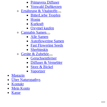
Primavera Diffuser
Voswald Duftkerzen
Ernährung & Vitalstoffe
BitterLiebe Tropfen
Honig
Kurkraft
Oxymel kaufen
Cannabis Samen
Alle Samen
Autoflowering Samen
Fast Flowering Seeds
Sherbinskis
Geräte & Zubehör
Geruchsentferner
Diffuser & Vernebler
Storz & Bickel
Vaporizer
Magazin
Über Naturopathys
Kontakt
Mein Konto
Kasse