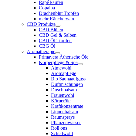
Rapé kaufen
Copaiba
Drachenblut Tropfen
mehr Räucherware
CBD Produkte
CBD Blüten
CBD Gel & Salben
CBD Öl Tropfen
CBG Öl
Aromatherapie
Primavera Ätherische Öle
Körperpflege & Spa
Atmewohl
Aromapflege
Bio Saunaaufguss
Duftmischungen
Duschbalsam
Frauenwohl
Körperöle
Kraftkonzentrate
Lippenbalsam
Raumsprays
Pflanzenwässer
Roll ons
Schlafwohl