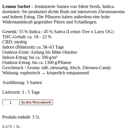
Lemon Sorbet
– feminisierte Samen von Silent Seeds, Indica-
dominiert. Sie produziert dichte Buds mit intensivem Zitronenaroma
und hohem Ertrag. Die Pflanzen haben außerdem eine hohe
Widerstandskraft gegenüber Pilzen und Schädlingen.
Genetik: 55 % Indica / 45 % Sativa (Lemon Tree x Larry OG)
THC-Gehalt: ca. 18 – 22 %
CBD: niedrig
Indoor (Blütezeit): ca. 58–63 Tage
Outdoor-Ernte: Anfang bis Mitte Oktober
Indoor-Ertrag: bis ca. 500 g/m²
Outdoor-Ertrag: bis ca. 1300 g/Pflanze
Geschmack / Aroma: süß, zitrusartig, frisch, Zitronen-Candy
Wirkung: euphorisch → körperlich entspannend
Ausführung: 3 Samen
Lieferzeit:
3 - 5 Tage
Lemon
In den Warenkorb
Sorbet
Menge
Produkt enthält: 3
St.
8,67
€
/
St.