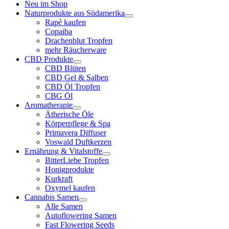
Neu im Shop
Naturprodukte aus Südamerika
Rapé kaufen
Copaiba
Drachenblut Tropfen
mehr Räucherware
CBD Produkte
CBD Blüten
CBD Gel & Salben
CBD Öl Tropfen
CBG Öl
Aromatherapie
Ätherische Öle
Körperpflege & Spa
Primavera Diffuser
Voswald Duftkerzen
Ernährung & Vitalstoffe
BitterLiebe Tropfen
Honigprodukte
Kurkraft
Oxymel kaufen
Cannabis Samen
Alle Samen
Autoflowering Samen
Fast Flowering Seeds