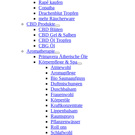
Rapé kaufen
Copaiba
Drachenblut Tropfen
mehr Räucherware
CBD Produkte
CBD Blüten
CBD Gel & Salben
CBD Öl Tropfen
CBG Öl
Aromatherapie
Primavera Ätherische Öle
Körperpflege & Spa
Atmewohl
Aromapflege
Bio Saunaaufguss
Duftmischungen
Duschbalsam
Frauenwohl
Körperöle
Kraftkonzentrate
Lippenbalsam
Raumsprays
Pflanzenwässer
Roll ons
Schlafwohl