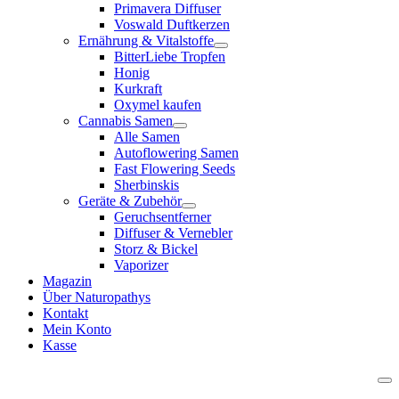
Primavera Diffuser
Voswald Duftkerzen
Ernährung & Vitalstoffe
BitterLiebe Tropfen
Honig
Kurkraft
Oxymel kaufen
Cannabis Samen
Alle Samen
Autoflowering Samen
Fast Flowering Seeds
Sherbinskis
Geräte & Zubehör
Geruchsentferner
Diffuser & Vernebler
Storz & Bickel
Vaporizer
Magazin
Über Naturopathys
Kontakt
Mein Konto
Kasse