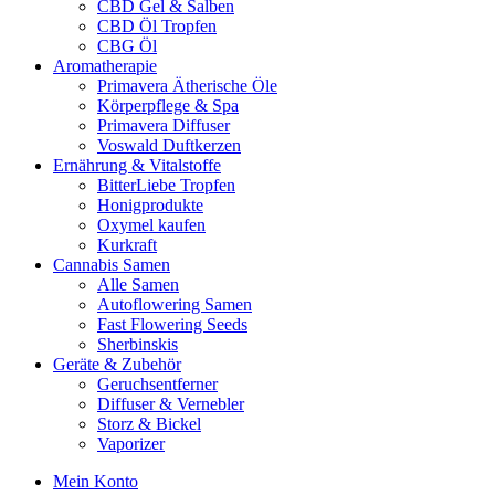
CBD Gel & Salben
CBD Öl Tropfen
CBG Öl
Aromatherapie
Primavera Ätherische Öle
Körperpflege & Spa
Primavera Diffuser
Voswald Duftkerzen
Ernährung & Vitalstoffe
BitterLiebe Tropfen
Honigprodukte
Oxymel kaufen
Kurkraft
Cannabis Samen
Alle Samen
Autoflowering Samen
Fast Flowering Seeds
Sherbinskis
Geräte & Zubehör
Geruchsentferner
Diffuser & Vernebler
Storz & Bickel
Vaporizer
Mein Konto