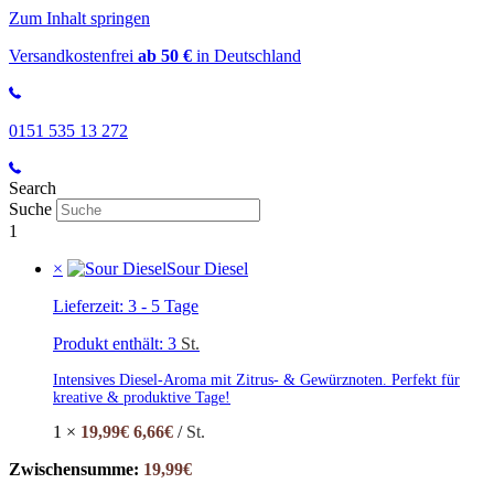
Zum Inhalt springen
Versandkostenfrei
ab 50 €
in Deutschland
0151 535 13 272
Search
Suche
1
×
Sour Diesel
Lieferzeit:
3 - 5 Tage
Produkt enthält: 3
St.
Intensives Diesel-Aroma mit Zitrus- & Gewürznoten. Perfekt für
kreative & produktive Tage!
1 ×
19,99
€
6,66
€
/
St.
Zwischensumme:
19,99
€