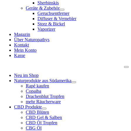
Sherbinskis
Geräte & Zubehör
Geruchsentferner
Diffuser & Vernebler
Storz & Bickel
Vaporizer
Magazin
Über Naturopathys
Kontakt
Mein Konto
Kasse
Neu im Shop
Naturprodukte aus Südamerika
Rapé kaufen
Copaiba
Drachenblut Tropfen
mehr Räucherware
CBD Produkte
CBD Blüten
CBD Gel & Salben
CBD Öl Tropfen
CBG Öl