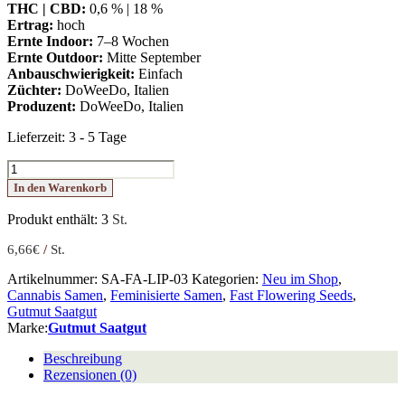
THC | CBD:
0,6 % | 18 %
Ertrag:
hoch
Ernte Indoor:
7–8 Wochen
Ernte Outdoor:
Mitte September
Anbauschwierigkeit:
Einfach
Züchter:
DoWeeDo, Italien
Produzent:
DoWeeDo, Italien
Lieferzeit:
3 - 5 Tage
L.I.P.
CBD
In den Warenkorb
(Fast)
Menge
Produkt enthält: 3
St.
6,66
€
/
St.
Artikelnummer:
SA-FA-LIP-03
Kategorien:
Neu im Shop
,
Cannabis Samen
,
Feminisierte Samen
,
Fast Flowering Seeds
,
Gutmut Saatgut
Marke:
Gutmut Saatgut
Beschreibung
Rezensionen (0)