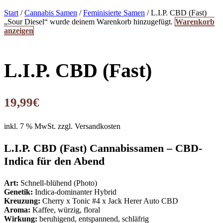
Start
/
Cannabis Samen
/
Feminisierte Samen
/ L.I.P. CBD (Fast)
„Sour Diesel“ wurde deinem Warenkorb hinzugefügt.
Warenkorb
anzeigen
L.I.P. CBD (Fast)
19,99
€
inkl. 7 % MwSt.
zzgl. Versandkosten
L.I.P. CBD (Fast) Cannabissamen – CBD-
Indica für den Abend
Art:
Schnell-blühend (Photo)
Genetik:
Indica-dominanter Hybrid
Kreuzung:
Cherry x Tonic #4 x Jack Herer Auto CBD
Aroma:
Kaffee, würzig, floral
Wirkung:
beruhigend, entspannend, schläfrig