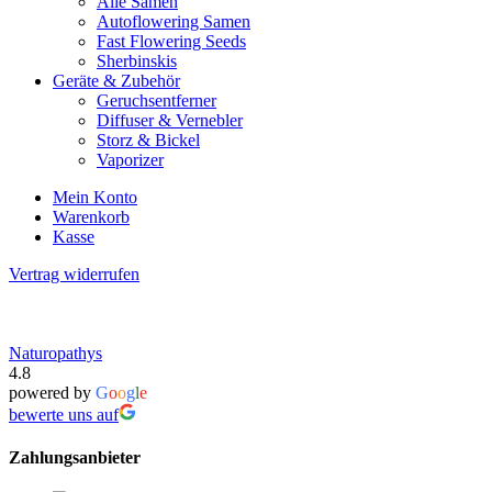
Alle Samen
Autoflowering Samen
Fast Flowering Seeds
Sherbinskis
Geräte & Zubehör
Geruchsentferner
Diffuser & Vernebler
Storz & Bickel
Vaporizer
Mein Konto
Warenkorb
Kasse
Vertrag widerrufen
Naturopathys
4.8
powered by
G
o
o
g
l
e
bewerte uns auf
Zahlungsanbieter