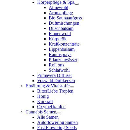
Körperpflege & Spa
Atmewohl
Aromapflege
Bio Saunaaufguss
Duftmischungen
Duschbalsam
Frauenwohl
Körperöle
Kraftkonzentrate
Lippenbalsam
Raumsprays
Pflanzenwässer
Roll ons
Schlafwohl
Primavera Diffuser
Voswald Duftkerzen
Ernährung & Vitalstoffe
BitterLiebe Tropfen
Honig
Kurkraft
Oxymel kaufen
Cannabis Samen
Alle Samen
Autoflowering Samen
Fast Flowering Seeds