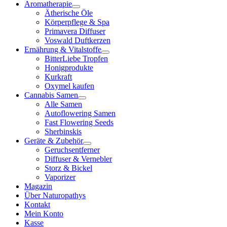
Aromatherapie
Ätherische Öle
Körperpflege & Spa
Primavera Diffuser
Voswald Duftkerzen
Ernährung & Vitalstoffe
BitterLiebe Tropfen
Honigprodukte
Kurkraft
Oxymel kaufen
Cannabis Samen
Alle Samen
Autoflowering Samen
Fast Flowering Seeds
Sherbinskis
Geräte & Zubehör
Geruchsentferner
Diffuser & Vernebler
Storz & Bickel
Vaporizer
Magazin
Über Naturopathys
Kontakt
Mein Konto
Kasse