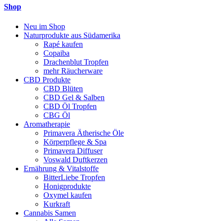
Shop
Neu im Shop
Naturprodukte aus Südamerika
Rapé kaufen
Copaiba
Drachenblut Tropfen
mehr Räucherware
CBD Produkte
CBD Blüten
CBD Gel & Salben
CBD Öl Tropfen
CBG Öl
Aromatherapie
Primavera Ätherische Öle
Körperpflege & Spa
Primavera Diffuser
Voswald Duftkerzen
Ernährung & Vitalstoffe
BitterLiebe Tropfen
Honigprodukte
Oxymel kaufen
Kurkraft
Cannabis Samen