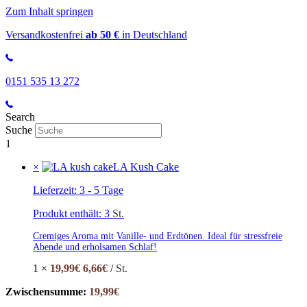
Zum Inhalt springen
Versandkostenfrei
ab 50 €
in Deutschland
0151 535 13 272
Search
Suche
1
×
LA Kush Cake
Lieferzeit:
3 - 5 Tage
Produkt enthält: 3
St.
Cremiges Aroma mit Vanille- und Erdtönen. Ideal für stressfreie
Abende und erholsamen Schlaf!
1 ×
19,99
€
6,66
€
/
St.
Zwischensumme:
19,99
€