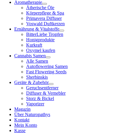
Aromatherapie
Ätherische Öle
Körperpflege & Spa
Primavera Diffuser
Voswald Duftkerzen
Ernährung & Vitalstoffe
BitterLiebe Tropfen
Honigprodukte
Kurkraft
Oxymel kaufen
Cannabis Samen
Alle Samen
Autoflowering Samen
Fast Flowering Seeds
Sherbinskis
Geräte & Zubehör
Geruchsentferner
Diffuser & Vernebler
Storz & Bickel
Vaporizer
Magazin
Über Naturopathys
Kontakt
Mein Konto
Kasse