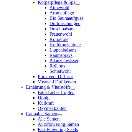
Körperpflege & Spa
Atmewohl
Aromapflege
Bio Saunaaufguss
Duftmischungen
Duschbalsam
Frauenwohl
Körperöle
Kraftkonzentrate
Lippenbalsam
Raumsprays
Pflanzenwässer
Roll ons
Schlafwohl
Primavera Diffuser
Voswald Duftkerzen
Ernährung & Vitalstoffe
BitterLiebe Tropfen
Honig
Kurkraft
Oxymel kaufen
Cannabis Samen
Alle Samen
Autoflowering Samen
Fast Flowering Seeds