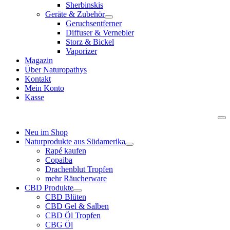
Sherbinskis
Geräte & Zubehör
Geruchsentferner
Diffuser & Vernebler
Storz & Bickel
Vaporizer
Magazin
Über Naturopathys
Kontakt
Mein Konto
Kasse
Neu im Shop
Naturprodukte aus Südamerika
Rapé kaufen
Copaiba
Drachenblut Tropfen
mehr Räucherware
CBD Produkte
CBD Blüten
CBD Gel & Salben
CBD Öl Tropfen
CBG Öl