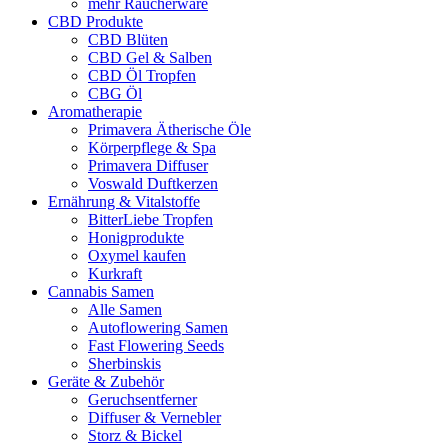
mehr Räucherware
CBD Produkte
CBD Blüten
CBD Gel & Salben
CBD Öl Tropfen
CBG Öl
Aromatherapie
Primavera Ätherische Öle
Körperpflege & Spa
Primavera Diffuser
Voswald Duftkerzen
Ernährung & Vitalstoffe
BitterLiebe Tropfen
Honigprodukte
Oxymel kaufen
Kurkraft
Cannabis Samen
Alle Samen
Autoflowering Samen
Fast Flowering Seeds
Sherbinskis
Geräte & Zubehör
Geruchsentferner
Diffuser & Vernebler
Storz & Bickel