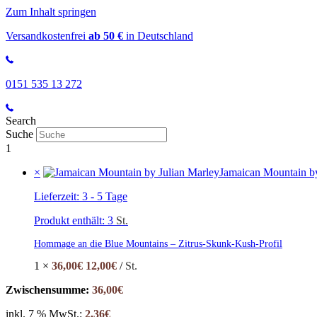
Zum Inhalt springen
Versandkostenfrei
ab 50 €
in Deutschland
0151 535 13 272
Search
Suche
1
×
Jamaican Mountain by
Lieferzeit:
3 - 5 Tage
Produkt enthält: 3
St.
Hommage an die Blue Mountains – Zitrus-Skunk-Kush-Profil
1 ×
36,00
€
12,00
€
/
St.
Zwischensumme:
36,00
€
inkl. 7 % MwSt.:
2,36
€