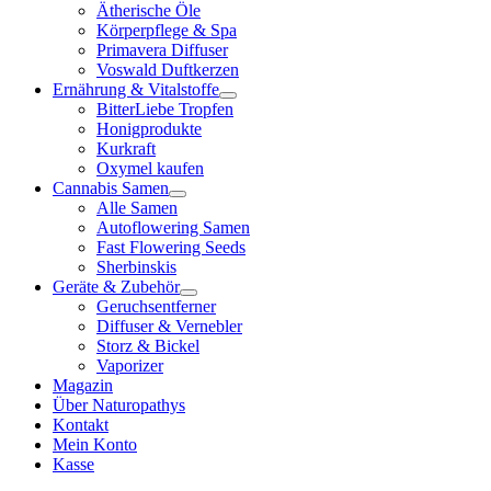
Ätherische Öle
Körperpflege & Spa
Primavera Diffuser
Voswald Duftkerzen
Ernährung & Vitalstoffe
BitterLiebe Tropfen
Honigprodukte
Kurkraft
Oxymel kaufen
Cannabis Samen
Alle Samen
Autoflowering Samen
Fast Flowering Seeds
Sherbinskis
Geräte & Zubehör
Geruchsentferner
Diffuser & Vernebler
Storz & Bickel
Vaporizer
Magazin
Über Naturopathys
Kontakt
Mein Konto
Kasse