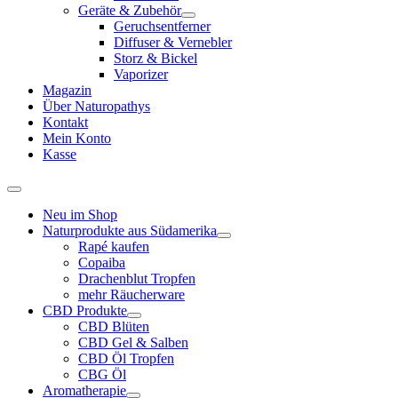
Geräte & Zubehör
Geruchsentferner
Diffuser & Vernebler
Storz & Bickel
Vaporizer
Magazin
Über Naturopathys
Kontakt
Mein Konto
Kasse
Neu im Shop
Naturprodukte aus Südamerika
Rapé kaufen
Copaiba
Drachenblut Tropfen
mehr Räucherware
CBD Produkte
CBD Blüten
CBD Gel & Salben
CBD Öl Tropfen
CBG Öl
Aromatherapie