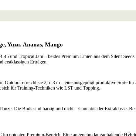
ge, Yuzu, Ananas, Mango
n B-45 und Tropical Jam – beides Premium-Linien aus dem Silent-Seeds-P
 erstklassigen Erträgen.
. Outdoor erreicht sie 2,5–3 m – eine ausgeprägt produktive Sorte für
t sich für Training-Techniken wie LST und Topping.
Pflanze. Die Buds sind harzig und dicht – Cannabis der Extraklasse.
C im potenten Premium-Bereich. Eine angenehm langanhaltende Hybri