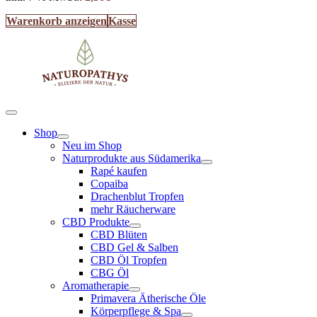
Warenkorb anzeigen
Kasse
Shop
Neu im Shop
Naturprodukte aus Südamerika
Rapé kaufen
Copaiba
Drachenblut Tropfen
mehr Räucherware
CBD Produkte
CBD Blüten
CBD Gel & Salben
CBD Öl Tropfen
CBG Öl
Aromatherapie
Primavera Ätherische Öle
Körperpflege & Spa