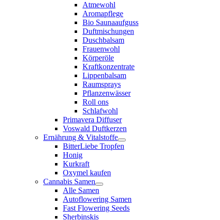
Atmewohl
Aromapflege
Bio Saunaaufguss
Duftmischungen
Duschbalsam
Frauenwohl
Körperöle
Kraftkonzentrate
Lippenbalsam
Raumsprays
Pflanzenwässer
Roll ons
Schlafwohl
Primavera Diffuser
Voswald Duftkerzen
Ernährung & Vitalstoffe
BitterLiebe Tropfen
Honig
Kurkraft
Oxymel kaufen
Cannabis Samen
Alle Samen
Autoflowering Samen
Fast Flowering Seeds
Sherbinskis