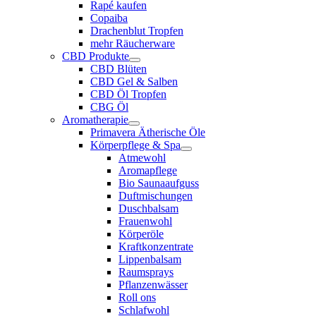
Rapé kaufen
Copaiba
Drachenblut Tropfen
mehr Räucherware
CBD Produkte
CBD Blüten
CBD Gel & Salben
CBD Öl Tropfen
CBG Öl
Aromatherapie
Primavera Ätherische Öle
Körperpflege & Spa
Atmewohl
Aromapflege
Bio Saunaaufguss
Duftmischungen
Duschbalsam
Frauenwohl
Körperöle
Kraftkonzentrate
Lippenbalsam
Raumsprays
Pflanzenwässer
Roll ons
Schlafwohl