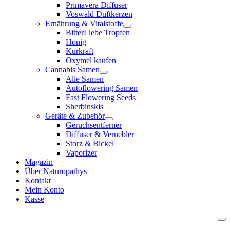
Primavera Diffuser
Voswald Duftkerzen
Ernährung & Vitalstoffe
BitterLiebe Tropfen
Honig
Kurkraft
Oxymel kaufen
Cannabis Samen
Alle Samen
Autoflowering Samen
Fast Flowering Seeds
Sherbinskis
Geräte & Zubehör
Geruchsentferner
Diffuser & Vernebler
Storz & Bickel
Vaporizer
Magazin
Über Naturopathys
Kontakt
Mein Konto
Kasse