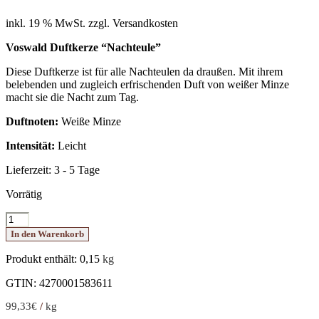
inkl. 19 % MwSt.
zzgl. Versandkosten
Voswald Duftkerze “Nachteule”
Diese Duftkerze ist für alle Nachteulen da draußen. Mit ihrem
belebenden und zugleich erfrischenden Duft von weißer Minze
macht sie die Nacht zum Tag.
Duftnoten:
Weiße Minze
Intensität:
Leicht
Lieferzeit:
3 - 5 Tage
Vorrätig
Voswald
Duftkerze
In den Warenkorb
Nachteule
Menge
Produkt enthält: 0,15
kg
GTIN: 4270001583611
99,33
€
/
kg