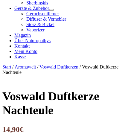
Sherbinskis
Geräte & Zubehör
Geruchsentferner
Diffuser & Vernebler
Storz & Bickel
Vaporizer
Magazin
Über Naturopathys
Kontakt
Mein Konto
Kasse
Start
/
Aromawelt
/
Voswald Duftkerzen
/ Voswald Duftkerze
Nachteule
Voswald Duftkerze
Nachteule
14,90
€