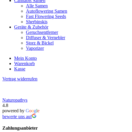
Cannabis Samen
Alle Samen
Autoflowering Samen
Fast Flowering Seeds
Sherbinskis
Geräte & Zubehör
Geruchsentferner
Diffuser & Vernebler
Storz & Bickel
Vaporizer
Mein Konto
Warenkorb
Kasse
Vertrag widerrufen
Naturopathys
4.8
powered by
G
o
o
g
l
e
bewerte uns auf
Zahlungsanbieter