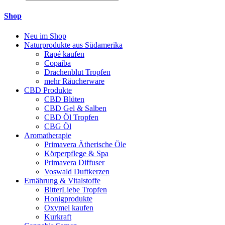
Shop
Neu im Shop
Naturprodukte aus Südamerika
Rapé kaufen
Copaiba
Drachenblut Tropfen
mehr Räucherware
CBD Produkte
CBD Blüten
CBD Gel & Salben
CBD Öl Tropfen
CBG Öl
Aromatherapie
Primavera Ätherische Öle
Körperpflege & Spa
Primavera Diffuser
Voswald Duftkerzen
Ernährung & Vitalstoffe
BitterLiebe Tropfen
Honigprodukte
Oxymel kaufen
Kurkraft