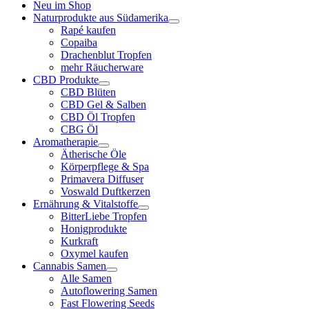
Neu im Shop
Naturprodukte aus Südamerika
Rapé kaufen
Copaiba
Drachenblut Tropfen
mehr Räucherware
CBD Produkte
CBD Blüten
CBD Gel & Salben
CBD Öl Tropfen
CBG Öl
Aromatherapie
Ätherische Öle
Körperpflege & Spa
Primavera Diffuser
Voswald Duftkerzen
Ernährung & Vitalstoffe
BitterLiebe Tropfen
Honigprodukte
Kurkraft
Oxymel kaufen
Cannabis Samen
Alle Samen
Autoflowering Samen
Fast Flowering Seeds