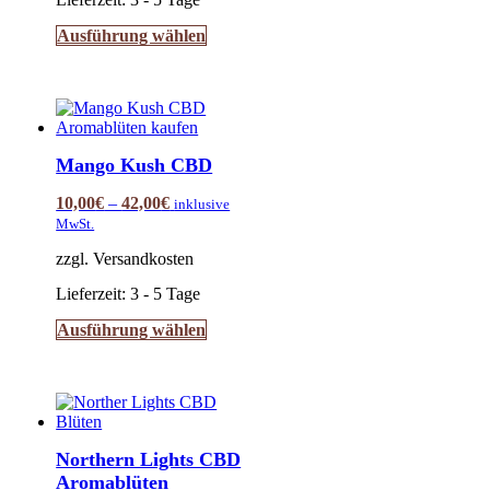
Dieses
Ausführung wählen
Produkt
weist
mehrere
Varianten
auf.
Die
Mango Kush CBD
Optionen
können
10,00
€
–
42,00
€
inklusive
auf
MwSt.
der
Produktseite
zzgl. Versandkosten
gewählt
werden
Lieferzeit:
3 - 5 Tage
Dieses
Ausführung wählen
Produkt
weist
mehrere
Varianten
auf.
Die
Northern Lights CBD
Optionen
Aromablüten
können