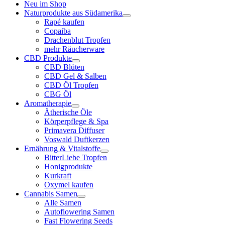
Neu im Shop
Naturprodukte aus Südamerika
Rapé kaufen
Copaiba
Drachenblut Tropfen
mehr Räucherware
CBD Produkte
CBD Blüten
CBD Gel & Salben
CBD Öl Tropfen
CBG Öl
Aromatherapie
Ätherische Öle
Körperpflege & Spa
Primavera Diffuser
Voswald Duftkerzen
Ernährung & Vitalstoffe
BitterLiebe Tropfen
Honigprodukte
Kurkraft
Oxymel kaufen
Cannabis Samen
Alle Samen
Autoflowering Samen
Fast Flowering Seeds