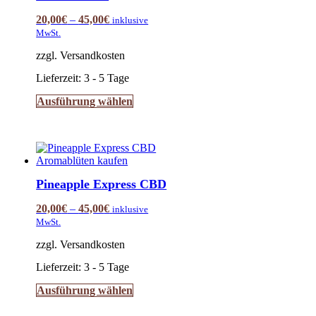
auf
20,00
€
–
45,00
€
inklusive
der
MwSt.
Produktseite
gewählt
zzgl. Versandkosten
werden
Lieferzeit:
3 - 5 Tage
Dieses
Ausführung wählen
Produkt
weist
mehrere
Varianten
auf.
Die
Pineapple Express CBD
Optionen
können
20,00
€
–
45,00
€
inklusive
auf
MwSt.
der
Produktseite
zzgl. Versandkosten
gewählt
werden
Lieferzeit:
3 - 5 Tage
Dieses
Ausführung wählen
Produkt
weist