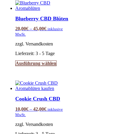
Varianten
auf.
Die
Blueberry CBD Blüten
Optionen
können
20,00
€
–
45,00
€
inklusive
auf
MwSt.
der
Produktseite
zzgl. Versandkosten
gewählt
werden
Lieferzeit:
3 - 5 Tage
Dieses
Ausführung wählen
Produkt
weist
mehrere
Varianten
auf.
Die
Cookie Crush CBD
Optionen
können
10,00
€
–
42,00
€
inklusive
auf
MwSt.
der
Produktseite
zzgl. Versandkosten
gewählt
werden
Lieferzeit:
3 - 5 Tage