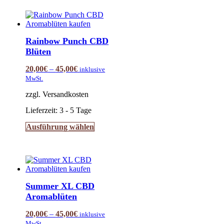
mehrere
Varianten
auf.
Die
Rainbow Punch CBD
Optionen
Blüten
können
auf
20,00
€
–
45,00
€
inklusive
der
MwSt.
Produktseite
gewählt
zzgl. Versandkosten
werden
Lieferzeit:
3 - 5 Tage
Dieses
Ausführung wählen
Produkt
weist
mehrere
Varianten
auf.
Die
Summer XL CBD
Optionen
Aromablüten
können
auf
20,00
€
–
45,00
€
inklusive
der
MwSt.