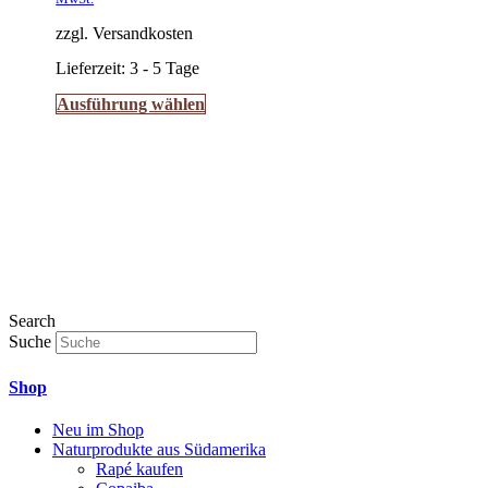
Produktseite
gewählt
zzgl. Versandkosten
werden
Lieferzeit:
3 - 5 Tage
Dieses
Ausführung wählen
Produkt
weist
mehrere
Varianten
auf.
Die
Optionen
können
auf
der
Produktseite
Search
gewählt
Suche
werden
Shop
Neu im Shop
Naturprodukte aus Südamerika
Rapé kaufen