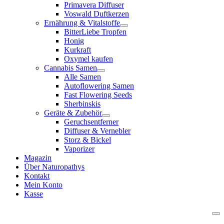
Primavera Diffuser
Voswald Duftkerzen
Ernährung & Vitalstoffe
BitterLiebe Tropfen
Honig
Kurkraft
Oxymel kaufen
Cannabis Samen
Alle Samen
Autoflowering Samen
Fast Flowering Seeds
Sherbinskis
Geräte & Zubehör
Geruchsentferner
Diffuser & Vernebler
Storz & Bickel
Vaporizer
Magazin
Über Naturopathys
Kontakt
Mein Konto
Kasse