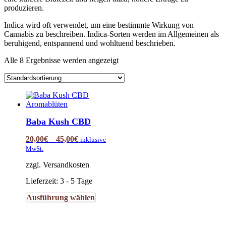
produzieren.
Indica wird oft verwendet, um eine bestimmte Wirkung von
Cannabis zu beschreiben. Indica-Sorten werden im Allgemeinen als
beruhigend, entspannend und wohltuend beschrieben.
Alle 8 Ergebnisse werden angezeigt
Baba Kush CBD
20,00
€
–
45,00
€
inklusive
MwSt.
zzgl. Versandkosten
Lieferzeit:
3 - 5 Tage
Dieses
Ausführung wählen
Produkt
weist
mehrere