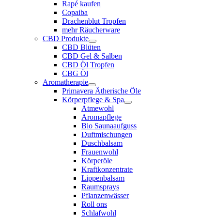
Rapé kaufen
Copaiba
Drachenblut Tropfen
mehr Räucherware
CBD Produkte
CBD Blüten
CBD Gel & Salben
CBD Öl Tropfen
CBG Öl
Aromatherapie
Primavera Ätherische Öle
Körperpflege & Spa
Atmewohl
Aromapflege
Bio Saunaaufguss
Duftmischungen
Duschbalsam
Frauenwohl
Körperöle
Kraftkonzentrate
Lippenbalsam
Raumsprays
Pflanzenwässer
Roll ons
Schlafwohl