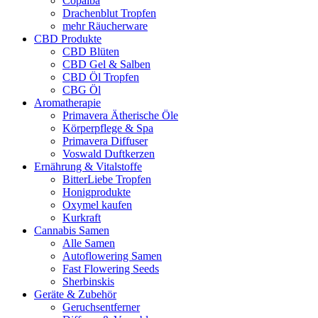
Copaiba
Drachenblut Tropfen
mehr Räucherware
CBD Produkte
CBD Blüten
CBD Gel & Salben
CBD Öl Tropfen
CBG Öl
Aromatherapie
Primavera Ätherische Öle
Körperpflege & Spa
Primavera Diffuser
Voswald Duftkerzen
Ernährung & Vitalstoffe
BitterLiebe Tropfen
Honigprodukte
Oxymel kaufen
Kurkraft
Cannabis Samen
Alle Samen
Autoflowering Samen
Fast Flowering Seeds
Sherbinskis
Geräte & Zubehör
Geruchsentferner