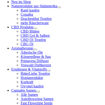
Neu im Shop
Naturprodukte aus Südamerika
Rapé kaufen
Copaiba
Drachenblut Tropfen
mehr Räucherware
CBD Produkte
CBD Blüten
CBD Gel & Salben
CBD Öl Tropfen
CBG Öl
Aromatherapie
Ätherische Öle
Körperpflege & Spa
Primavera Diffuser
Voswald Duftkerzen
Ernährung & Vitalstoffe
BitterLiebe Tropfen
Honigprodukte
Kurkraft
Oxymel kaufen
Cannabis Samen
Alle Samen
Autoflowering Samen
Fast Flowering Seeds