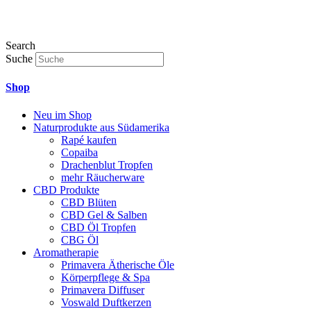
Search
Suche
Shop
Neu im Shop
Naturprodukte aus Südamerika
Rapé kaufen
Copaiba
Drachenblut Tropfen
mehr Räucherware
CBD Produkte
CBD Blüten
CBD Gel & Salben
CBD Öl Tropfen
CBG Öl
Aromatherapie
Primavera Ätherische Öle
Körperpflege & Spa
Primavera Diffuser
Voswald Duftkerzen