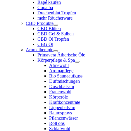
Rapé kaufen
Copaiba
Drachenblut Tropfen
mehr Räucherware
CBD Produkte
CBD Blüten
CBD Gel & Salben
CBD Öl Tropfen
CBG Öl
Aromatherapie
Primavera Ätherische Öle
Körperpflege & Spa
Atmewohl
Aromapflege
Bio Saunaaufguss
Duftmischungen
Duschbalsam
Frauenwohl
Körperöle
Kraftkonzentrate
Lippenbalsam
Raumsprays
Pflanzenwässer
Roll ons
Schlafwohl