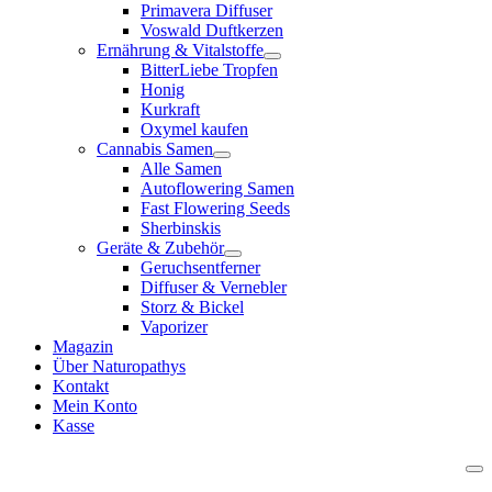
Primavera Diffuser
Voswald Duftkerzen
Ernährung & Vitalstoffe
BitterLiebe Tropfen
Honig
Kurkraft
Oxymel kaufen
Cannabis Samen
Alle Samen
Autoflowering Samen
Fast Flowering Seeds
Sherbinskis
Geräte & Zubehör
Geruchsentferner
Diffuser & Vernebler
Storz & Bickel
Vaporizer
Magazin
Über Naturopathys
Kontakt
Mein Konto
Kasse