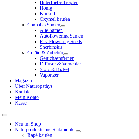
BitterLiebe Tropfen
Honig
Kurkraft
Oxymel kaufen
Cannabis Samen
Alle Samen
Autoflowering Samen
Fast Flowering Seeds
Sherbinskis
Geräte & Zubehör
Geruchsentferner
Diffuser & Vernebler
Storz & Bickel
Vaporizer
Magazin
Über Naturopathys
Kontakt
Mein Konto
Kasse
Neu im Shop
Naturprodukte aus Südamerika
Rapé kaufen