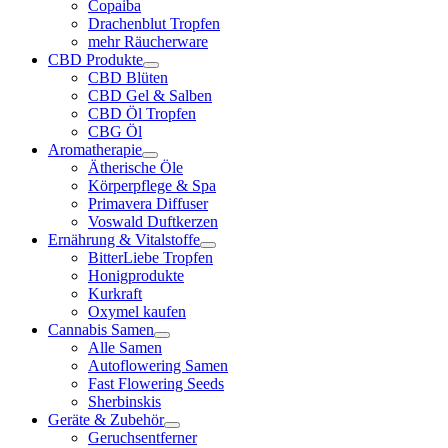
Copaiba
Drachenblut Tropfen
mehr Räucherware
CBD Produkte
CBD Blüten
CBD Gel & Salben
CBD Öl Tropfen
CBG Öl
Aromatherapie
Ätherische Öle
Körperpflege & Spa
Primavera Diffuser
Voswald Duftkerzen
Ernährung & Vitalstoffe
BitterLiebe Tropfen
Honigprodukte
Kurkraft
Oxymel kaufen
Cannabis Samen
Alle Samen
Autoflowering Samen
Fast Flowering Seeds
Sherbinskis
Geräte & Zubehör
Geruchsentferner