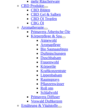
mehr Räucherware
CBD Produkte
CBD Blüten
CBD Gel & Salben
CBD Öl Tropfen
CBG Öl
Aromatherapie
Primavera Ätherische Öle
Körperpflege & Spa
Atmewohl
Aromapflege
Bio Saunaaufguss
Duftmischungen
Duschbalsam
Frauenwohl
Körperöle
Kraftkonzentrate
Lippenbalsam
Raumsprays
Pflanzenwässer
Roll ons
Schlafwohl
Primavera Diffuser
Voswald Duftkerzen
Ernährung & Vitalstoffe