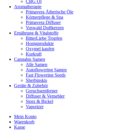
CBG Öl
Aromatherapie
Primavera Ätherische Öle
Körperpflege & Spa
Primavera Diffuser
Voswald Duftkerzen
Ernährung & Vitalstoffe
BitterLiebe Tropfen
Honigprodukte
Oxymel kaufen
Kurkraft
Cannabis Samen
Alle Samen
Autoflowering Samen
Fast Flowering Seeds
Sherbinskis
Geräte & Zubehör
Geruchsentferner
Diffuser & Vernebler
Storz & Bickel
Vaporizer
Mein Konto
Warenkorb
Kasse