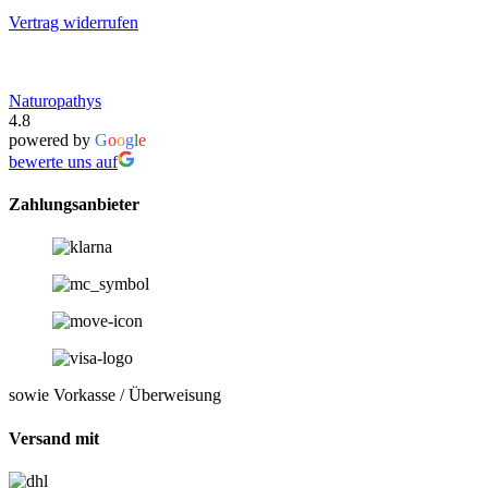
Vertrag widerrufen
Naturopathys
4.8
powered by
G
o
o
g
l
e
bewerte uns auf
Zahlungsanbieter
sowie Vorkasse / Überweisung
Versand mit